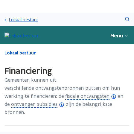
Overslaan
Zoeken
en
Lokaal bestuur
naar
de
Menu
inhoud
gaan
Gedaan
Lokaal bestuur
met
laden.
Financiering
U
bevindt
Gemeenten kunnen uit
zich
verschillende ontvangstenbronnen putten om hun
op:
(
werking te financieren: de
fiscale ontvangsten
en
Financiering
(
o
de
ontvangen subsidies
zijn de belangrijkste
o
p
bronnen.
p
e
e
n