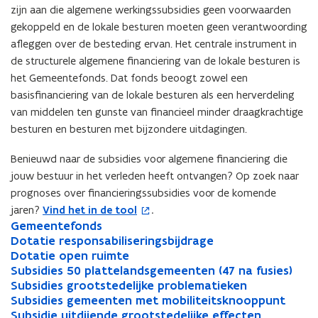
zijn aan die algemene werkingssubsidies geen voorwaarden
gekoppeld en de lokale besturen moeten geen verantwoording
afleggen over de besteding ervan. Het centrale instrument in
de structurele algemene financiering van de lokale besturen is
het Gemeentefonds. Dat fonds beoogt zowel een
basisfinanciering van de lokale besturen als een herverdeling
van middelen ten gunste van financieel minder draagkrachtige
besturen en besturen met bijzondere uitdagingen.
Benieuwd naar de subsidies voor algemene financiering die
jouw bestuur in het verleden heeft ontvangen? Op zoek naar
prognoses over financieringssubsidies voor de komende
jaren?
Vind het in de tool
.
(
G
Gemeentefonds
G
o
e
D
Dotatie responsabiliseringsbijdrage
e
D
p
m
o
D
Dotatie open ruimte
m
o
D
e
e
t
o
S
Subsidies 50 plattelandsgemeenten (47 na fusies)
e
t
o
S
n
e
a
t
u
S
Subsidies grootstedelijke problematieken
e
a
t
u
S
t
n
t
a
b
u
S
Subsidies gemeenten met mobiliteitsknooppunt
n
t
a
b
u
S
i
t
i
t
s
b
u
S
Subsidie uitdijende grootstedelijke effecten
t
i
t
s
b
u
S