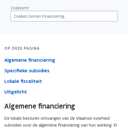
n
d
Zoekterm
d
e
e
f
f
i
i
n
n
i
i
t
OP DEZE PAGINA
t
i
Algemene financiering
i
e
Specifieke subsidies
e
)
)
Lokale fiscaliteit
Uitgelicht
Algemene financiering
De lokale besturen ontvangen van de Vlaamse overheid
subsidies voor de algemene financiering van hun werking. Er