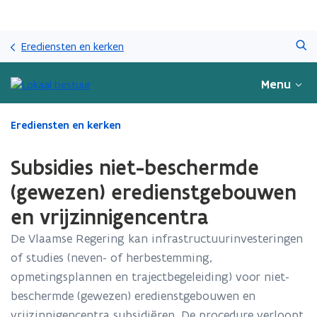
Overslaan
Zoeken
en
Erediensten en kerken
naar
de
Menu
inhoud
gaan
Gedaan
Erediensten en kerken
met
laden.
Subsidies niet-beschermde
U
bevindt
(gewezen) eredienstgebouwen
zich
en vrijzinnigencentra
op:
Subsidies
De Vlaamse Regering kan infrastructuurinvesteringen
niet-
of studies (neven- of herbestemming,
beschermde
(gewezen)
opmetingsplannen en trajectbegeleiding) voor niet-
eredienstgebouwen
beschermde (gewezen) eredienstgebouwen en
en
vrijzinnigencentra subsidiëren. De procedure verloopt