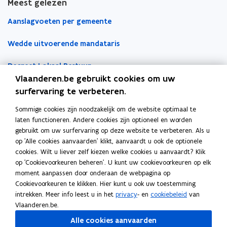
d
i
d
i
Meest gelezen
n
g
g
i
n
g
g
i
i
d
i
e
e
e
d
g
e
e
e
g
e
e
e
e
Aanslagvoeten per gemeente
i
e
i
u
u
m
e
b
b
s
e
b
b
s
e
e
w
w
b
b
o
o
g
b
o
o
g
)
Wedde uitvoerende mandataris
)
v
v
o
o
u
u
e
o
u
u
e
u
w
w
b
u
w
w
b
e
e
r
Decreet Lokaal Bestuur
w
e
e
o
w
e
e
o
n
n
d
Vlaanderen.be gebruikt cookies om uw
e
n
n
u
e
n
n
u
s
s
Boekhoudfiches
surfervaring te verbeteren.
n
e
e
w
n
e
e
w
t
t
n
r
r
e
n
r
r
e
e
e
Sommige cookies zijn noodzakelijk om de website optimaal te
Werk voor je lokaal bestuur
i
e
e
n
i
e
e
n
laten functioneren. Andere cookies zijn optioneel en worden
r
r
e
d
d
e
e
d
d
e
gebruikt om uw surfervaring op deze website te verbeteren. Als u
Loket Lokale Besturen
t
i
i
r
t
i
i
r
op 'Alle cookies aanvaarden' klikt, aanvaardt u ook de optionele
-
e
e
e
Digitale transformatie
-
e
e
e
cookies. Wilt u liever zelf kiezen welke cookies u aanvaardt? Klik
c
n
n
d
c
n
n
d
op 'Cookievoorkeuren beheren'. U kunt uw cookievoorkeuren op elk
Gemeentehuis van de Toekomst
o
s
s
i
o
s
s
i
moment aanpassen door onderaan de webpagina op
n
t
t
e
n
t
t
e
Cookievoorkeuren te klikken. Hier kunt u ook uw toestemming
VLOCA: Vlaamse Open City Architectuur
f
e
e
n
f
e
e
n
intrekken. Meer info leest u in het
privacy
- en
cookiebeleid
van
e
n
n
s
e
n
n
s
Vlaanderen.be.
s
g
g
t
Open Proces Huis
s
g
g
t
s
e
e
e
s
e
e
e
Alle cookies aanvaarden