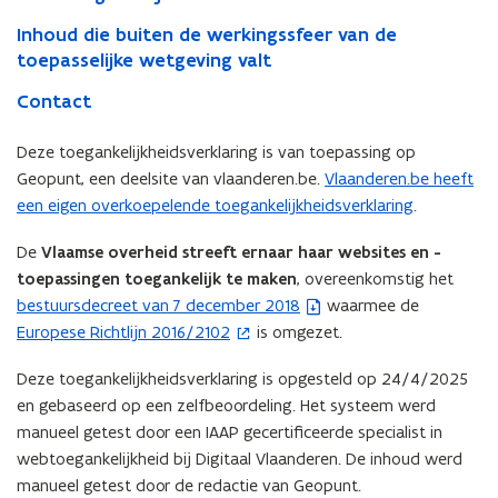
Inhoud die buiten de werkingssfeer van de
toepasselijke wetgeving valt
Contact
Deze toegankelijkheidsverklaring is van toepassing op
Geopunt, een deelsite van vlaanderen.be.
Vlaanderen.be heeft
een eigen overkoepelende toegankelijkheidsverklaring
.
De
Vlaamse overheid streeft ernaar haar websites en -
toepassingen toegankelijk te maken
, overeenkomstig het
bestuursdecreet van 7 december 2018
waarmee de
(
Europese Richtlijn 2016/2102
is omgezet.
b
(
e
o
Deze toegankelijkheidsverklaring is opgesteld op 24/4/2025
s
p
en gebaseerd op een zelfbeoordeling. Het systeem werd
t
e
manueel getest door een IAAP gecertificeerde specialist in
a
n
webtoegankelijkheid bij Digitaal Vlaanderen. De inhoud werd
n
t
manueel getest door de redactie van Geopunt.
d
i