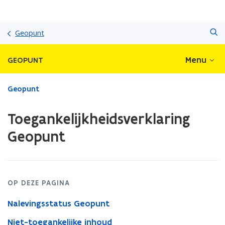
Overslaan
Zoeken
en
Geopunt
naar
de
Menu
GEOPUNT
inhoud
gaan
Gedaan
Geopunt
met
laden.
Toegankelijkheidsverklaring
U
bevindt
Geopunt
zich
op:
Toegankelijkheidsverklaring
Geopunt
OP DEZE PAGINA
Nalevingsstatus Geopunt
Niet-toegankelijke inhoud