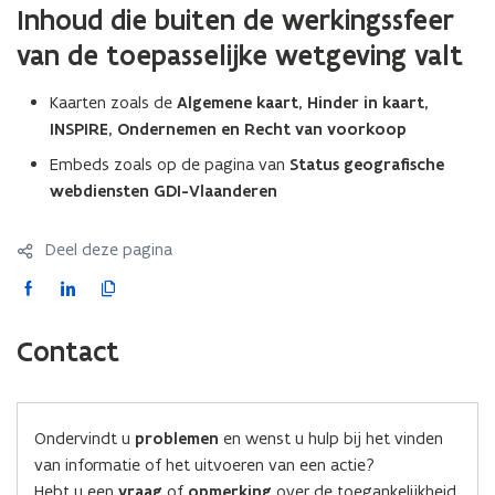
Inhoud die buiten de werkingssfeer
van de toepasselijke wetgeving valt
Kaarten zoals de
Algemene kaart, Hinder in kaart,
INSPIRE, Ondernemen en Recht van voorkoop
Embeds zoals op de pagina van
Status geografische
webdiensten GDI-Vlaanderen
Deel deze pagina
F
L
K
a
i
o
c
n
p
Contact
e
k
i
b
e
e
o
d
e
Ondervindt u
problemen
en wenst u hulp bij het vinden
o
i
r
van informatie of het uitvoeren van een actie?
k
n
l
Hebt u een
vraag
of
opmerking
over de toegankelijkheid