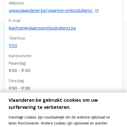
Website
o
www.vlaanderen.be/vlaamse-ombudsdienst
p
E-mail
e
n
klachten@vlaamseombudsdienst.be
t
Telefoon
i
1700
n
n
Kantooruren
i
Maandag
e
u
9:00 - 17:00
w
Dinsdag
v
e
9:00 - 17:00
n
Woensdag
s
Vlaanderen.be gebruikt cookies om uw
t
9:00 - 17:00
surfervaring te verbeteren.
e
Donderdag
r
Sommige cookies zijn noodzakelijk om de website optimaal te
9:00 - 17:00
laten functioneren. Andere cookies zijn optioneel en worden