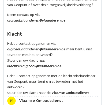
o
o
i
van Geopunt of over deze toegankelijkheidsverklaring?
p
p
n
e
e
k
Neem contact op via
n
n
n
digitaal.vlaanderen@vlaanderen.be
t
t
a
i
i
a
Klacht
n
n
r
n
n
k
Hebt u contact opgenomen via
i
i
l
digitaal.vlaanderen@vlaanderen.be
maar bent u niet
e
e
e
tevreden met het antwoord?
u
u
m
Stuur dan uw klacht naar
w
w
b
klachten.digitaal@vlaanderen.be
v
v
o
e
e
r
Hebt u contact opgenomen met de klachtenbehandelaar
n
n
d
van Geopunt, maar bent u niet tevreden met het
s
s
antwoord?
t
t
Stuur dan uw klacht naar de
Vlaamse Ombudsdienst
.
e
e
Vlaamse Ombudsdienst
r
r