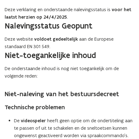
o
n
Deze verklaring en onderstaande nalevingsstatus is
voor het
p
n
laatst herzien op 24/4/2025
.
e
i
Nalevingsstatus Geopunt
n
e
t
u
Deze website
voldoet gedeeltelijk
aan de Europese
i
w
standaard EN 301 549.
n
v
Niet-toegankelijke inhoud
n
e
i
n
De onderstaande inhoud is nog niet toegankelijk om de
e
s
volgende reden:
u
t
w
e
Niet-naleving van het bestuursdecreet​​​​​​
v
r
e
)
Technische problemen
n
s
De
videospeler
heeft geen optie om de ondertiteling aan
t
te passen of uit te schakelen en de sneltoetsen kunnen
e
ongewenst geactiveerd worden via spraakcommando’s.