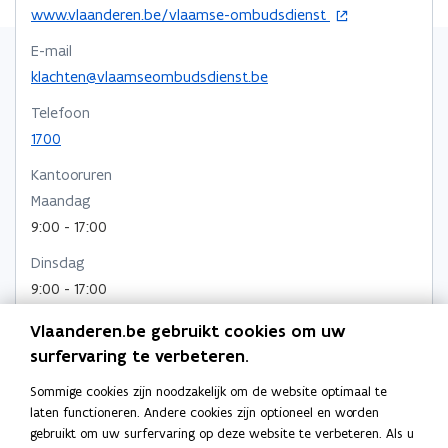
w
o
www.vlaanderen.be/vlaamse-ombudsdienst
e
p
E-mail
-
e
n
klachten@vlaamseombudsdienst.be
m
t
a
Telefoon
i
i
1700
n
l
n
a
Kantooruren
i
p
Maandag
e
p
u
9:00 - 17:00
w
l
Dinsdag
v
i
e
9:00 - 17:00
c
n
a
Woensdag
s
Vlaanderen.be gebruikt cookies om uw
t
t
9:00 - 17:00
surfervaring te verbeteren.
i
e
Donderdag
e
r
Sommige cookies zijn noodzakelijk om de website optimaal te
9:00 - 17:00
)
laten functioneren. Andere cookies zijn optioneel en worden
gebruikt om uw surfervaring op deze website te verbeteren. Als u