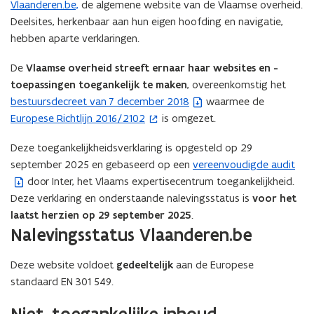
Vlaanderen.be,
de algemene website van de Vlaamse overheid.
Deelsites, herkenbaar aan hun eigen hoofding en navigatie,
hebben aparte verklaringen.
De
Vlaamse overheid streeft ernaar haar websites en -
toepassingen toegankelijk te maken
, overeenkomstig het
bestuursdecreet van 7 december 2018
waarmee de
(
Europese Richtlijn 2016/2102
is omgezet.
b
(
e
o
Deze toegankelijkheidsverklaring is opgesteld op 29
s
p
september 2025 en gebaseerd op een
vereenvoudigde audit
(
t
e
door Inter, het Vlaams expertisecentrum toegankelijkheid.
b
a
n
Deze verklaring en onderstaande nalevingsstatus is
voor het
e
n
t
laatst herzien op 29 september 2025
.
s
d
i
Nalevingsstatus Vlaanderen.be
t
o
n
a
p
n
Deze website voldoet
gedeeltelijk
aan de Europese
n
e
i
standaard EN 301 549.
d
n
e
o
t
u