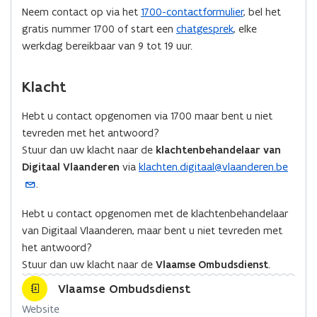
n
n
n
Neem contact op via het
1700-contactformulier
, bel het
t
t
a
gratis nummer 1700 of start een
chatgesprek
, elke
i
i
a
werkdag bereikbaar van 9 tot 19 uur.
n
n
r
n
n
k
Klacht
i
i
l
e
e
e
Hebt u contact opgenomen via 1700 maar bent u niet
u
u
m
tevreden met het antwoord?
w
w
b
Stuur dan uw klacht naar de
klachtenbehandelaar van
v
v
o
Digitaal Vlaanderen
via
klachten.digitaal@vlaanderen.be
(
e
e
r
.
o
n
n
d
p
s
s
Hebt u contact opgenomen met de klachtenbehandelaar
e
t
t
van Digitaal Vlaanderen, maar bent u niet tevreden met
n
e
e
het antwoord?
t
r
r
Stuur dan uw klacht naar de
Vlaamse Ombudsdienst
.
i
n
Vlaamse Ombudsdienst
u
Website