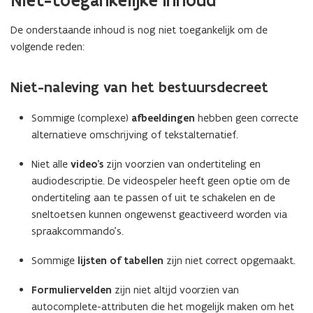
Niet-toegankelijke inhoud
p
i
w
e
n
v
De onderstaande inhoud is nog niet toegankelijk om de
n
n
e
volgende reden:
t
i
n
i
e
s
Niet-naleving van het bestuursdecreet
n
u
t
n
w
e
Sommige (complexe)
afbeeldingen
hebben geen correcte
i
v
r
alternatieve omschrijving of tekstalternatief.
e
e
)
u
n
Niet alle
video’s
zijn voorzien van ondertiteling en
w
s
audiodescriptie. De videospeler heeft geen optie om de
v
t
ondertiteling aan te passen of uit te schakelen en de
e
e
sneltoetsen kunnen ongewenst geactiveerd worden via
n
r
spraakcommando’s.
s
)
t
Sommige
lijsten of tabellen
zijn niet correct opgemaakt.
e
r
Formuliervelden
zijn niet altijd voorzien van
)
autocomplete-attributen die het mogelijk maken om het