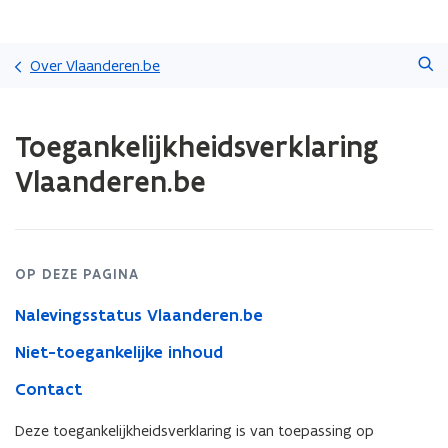
Overslaan
Zoeken
en
Over Vlaanderen.be
naar
de
Gedaan
inhoud
Toegankelijkheidsverklaring
met
gaan
laden.
Vlaanderen.be
U
bevindt
zich
op:
Toegankelijkheidsverklaring
OP DEZE PAGINA
Vlaanderen.be
Nalevingsstatus Vlaanderen.be
Niet-toegankelijke inhoud
Contact
Deze toegankelijkheidsverklaring is van toepassing op