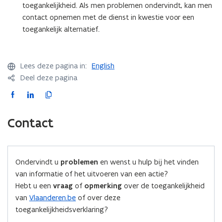
toegankelijkheid. Als men problemen ondervindt, kan men
contact opnemen met de dienst in kwestie voor een
toegankelijk alternatief.
Lees deze pagina in:
English
Deel deze pagina
F
L
K
a
i
o
c
n
p
Contact
e
k
i
b
e
e
o
d
e
Ondervindt u
problemen
en wenst u hulp bij het vinden
o
i
r
van informatie of het uitvoeren van een actie?
k
n
l
Hebt u een
vraag
of
opmerking
over de toegankelijkheid
o
o
i
van
Vlaanderen.be
of over deze
p
p
n
toegankelijkheidsverklaring?
e
e
k