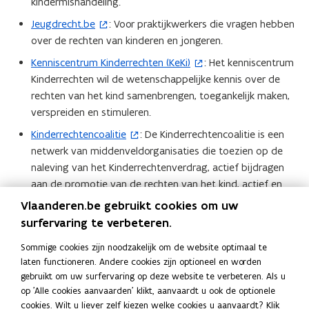
kindermishandeling.
Jeugdrecht.be
: Voor praktijkwerkers die vragen hebben
(
over de rechten van kinderen en jongeren.
o
p
Kenniscentrum Kinderrechten (KeKi)
: Het kenniscentrum
(
e
Kinderrechten wil de wetenschappelijke kennis over de
o
n
rechten van het kind samenbrengen, toegankelijk maken,
p
t
verspreiden en stimuleren.
e
i
n
Kinderrechtencoalitie
: De Kinderrechtencoalitie is een
(
n
t
netwerk van middenveldorganisaties die toezien op de
o
n
i
naleving van het Kinderrechtenverdrag, actief bijdragen
p
i
n
aan de promotie van de rechten van het kind, actief en
e
e
n
constructief bijdragen tot het rapportageproces over de
n
Vlaanderen.be gebruikt cookies om uw
u
i
naleving van het Kinderrechtenverdrag.
t
surfervaring te verbeteren.
w
e
i
Nationale Commissie voor de Rechten van het Kind
: De
v
(
u
Sommige cookies zijn noodzakelijk om de website optimaal te
n
Nationale Commissie voor de Rechten van het Kind werkt
e
o
w
laten functioneren. Andere cookies zijn optioneel en worden
n
aan Belgische rapporteringsopdrachten over
n
p
gebruikt om uw surfervaring op deze website te verbeteren. Als u
v
i
kinderrechten voor internationale instanties en formuleert
s
e
op 'Alle cookies aanvaarden' klikt, aanvaardt u ook de optionele
e
e
algemene beleidsaanbevelingen.
cookies. Wilt u liever zelf kiezen welke cookies u aanvaardt? Klik
t
n