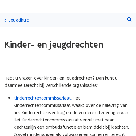
Overslaan
Zoeken
en
Jeugdhulp
naar
de
Gedaan
inhoud
Kinder- en jeugdrechten
met
gaan
laden.
U
bevindt
zich
op:
Hebt u vragen over kinder- en jeugdrechten? Dan kunt u
Kinder-
daarmee terecht bij verschillende organisaties:
en
jeugdrechten
Kinderrechtencommissariaat
: Het
Kinderrechtencommissariaat waakt over de naleving van
het Kinderrechtenverdrag en de verdere uitvoering ervan.
Het Kinderrechtencommissariaat vervult met haar
klachtenlijn een ombudsfunctie en bemiddelt bij klachten.
Zowel minderjarigen als volwassenen kunnen er terecht