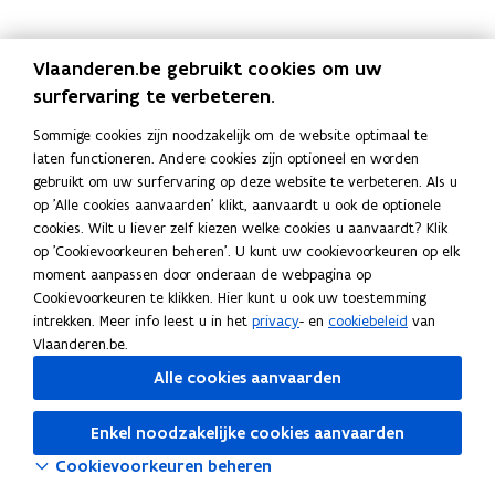
e
i
n
n
o
h
i
e
i
n
n
o
h
i
l
s
a
v
f
t
e
l
s
a
v
f
t
e
d
b
t
e
f
o
n
d
b
t
e
f
o
n
Vlaanderen.be gebruikt cookies om uw
,
r
i
r
e
f
U
,
r
i
r
e
f
U
surfervaring te verbeteren.
m
u
e
k
r
f
m
u
e
k
r
f
i
i
m
e
h
e
i
i
m
e
h
e
Sommige cookies zijn noodzakelijk om de website optimaal te
s
k
e
e
u
r
s
k
e
e
u
r
laten functioneren. Andere cookies zijn optioneel en worden
b
b
l
r
l
o
b
b
l
r
l
o
gebruikt om uw surfervaring op deze website te verbeteren. Als u
r
i
d
s
p
n
r
i
d
s
p
n
op 'Alle cookies aanvaarden' klikt, aanvaardt u ook de optionele
u
j
e
o
v
t
u
j
e
o
v
t
cookies. Wilt u liever zelf kiezen welke cookies u aanvaardt? Klik
i
o
n
n
a
h
i
o
n
n
a
h
op 'Cookievoorkeuren beheren'. U kunt uw cookievoorkeuren op elk
k
u
g
n
a
k
u
g
n
a
moment aanpassen door onderaan de webpagina op
e
d
e
d
a
e
d
e
d
a
Cookievoorkeuren te klikken. Hier kunt u ook uw toestemming
n
e
v
e
l
n
e
v
e
l
intrekken. Meer info leest u in het
privacy
- en
cookiebeleid
van
k
r
a
C
k
r
a
C
Vlaanderen.be.
i
e
l
e
i
e
l
e
n
n
?
n
Alle cookies aanvaarden
n
n
?
n
d
t
d
t
e
r
e
r
Enkel noodzakelijke cookies aanvaarden
r
a
r
a
Cookievoorkeuren beheren
m
v
m
v