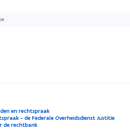
Overslaan
en
tie
naar
de
inhoud
gaan
eden en rechtspraak
htspraak - de Federale Overheidsdienst Justitie
oor de rechtbank