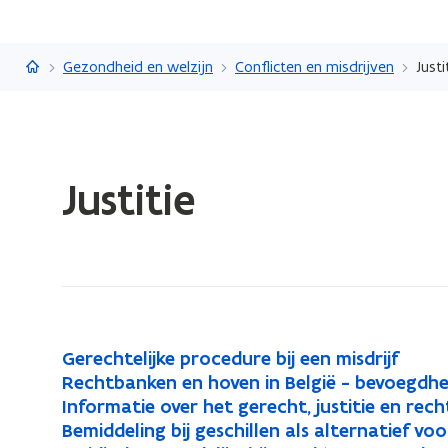
Vlaanderen.be
Gezondheid en welzijn
Conflicten en misdrijven
Justi
Gedaan
Justitie
met
laden.
U
bevindt
zich
op:
Justitie
G
Gerechtelijke procedure bij een misdrijf
G
e
R
Rechtbanken en hoven in België - bevoegdh
R
e
r
e
I
Informatie over het gerecht, justitie en rec
I
e
r
e
c
n
B
Bemiddeling bij geschillen als alternatief v
B
n
c
e