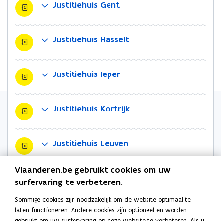
Justitiehuis Gent
e
e
e
u
u
m
w
w
b
Justitiehuis Hasselt
v
v
o
e
e
r
n
n
d
Justitiehuis Ieper
s
s
t
t
e
e
Justitiehuis Kortrijk
r
r
Justitiehuis Leuven
Vlaanderen.be gebruikt cookies om uw
Justitiehuis Mechelen
surfervaring te verbeteren.
Sommige cookies zijn noodzakelijk om de website optimaal te
laten functioneren. Andere cookies zijn optioneel en worden
Justitiehuis Oudenaarde
gebruikt om uw surfervaring op deze website te verbeteren. Als u