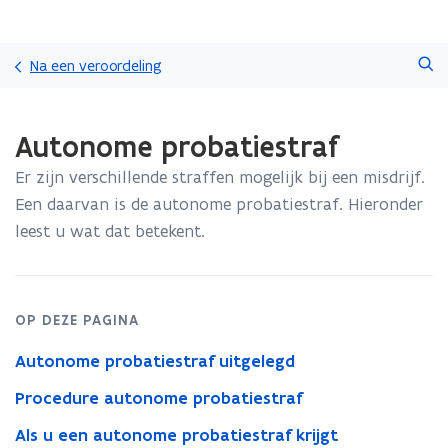
Overslaan
Zoeken
en
Na een veroordeling
naar
de
Gedaan
inhoud
Autonome probatiestraf
met
gaan
laden.
Er zijn verschillende straffen mogelijk bij een misdrijf.
U
bevindt
Een daarvan is de autonome probatiestraf. Hieronder
zich
leest u wat dat betekent.
op:
Autonome
probatiestraf
OP DEZE PAGINA
Autonome probatiestraf uitgelegd
Procedure autonome probatiestraf
Als u een autonome probatiestraf krijgt