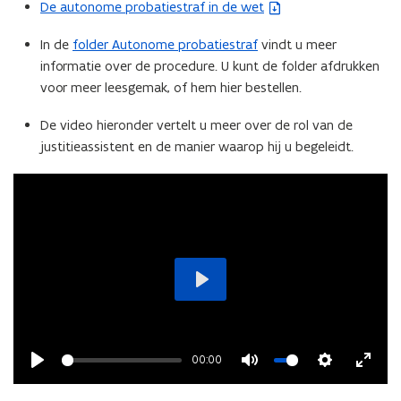
De autonome probatiestraf in de wet
(
b
In de
folder Autonome probatiestraf
vindt u meer
e
informatie over de procedure. U kunt de folder afdrukken
s
voor meer leesgemak, of hem hier bestellen.
t
a
De video hieronder vertelt u meer over de rol van de
n
justitieassistent en de manier waarop hij u begeleidt.
d
o
p
e
n
t
i
Play
n
n
i
00:00
e
Play
Mute
Settings
Enter
u