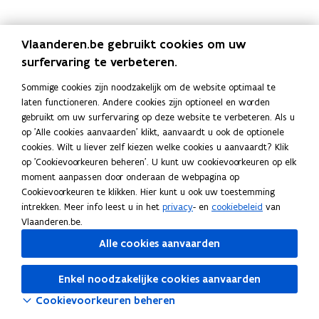
p
e
g
t
e
p
e
g
t
e
d
n
e
e
r
d
n
e
e
r
i
n
n
t
i
n
n
t
Vlaanderen.be gebruikt cookies om uw
e
d
e
w
e
d
e
w
surfervaring te verbeteren.
n
e
n
a
n
e
n
a
s
i
c
a
s
i
c
a
Sommige cookies zijn noodzakelijk om de website optimaal te
t
n
o
r
t
n
o
r
laten functioneren. Andere cookies zijn optioneel en worden
e
t
n
s
e
t
n
s
gebruikt om uw surfervaring op deze website te verbeteren. Als u
n
e
t
c
n
e
t
c
op 'Alle cookies aanvaarden' klikt, aanvaardt u ook de optionele
e
r
a
h
e
r
a
h
cookies. Wilt u liever zelf kiezen welke cookies u aanvaardt? Klik
n
v
c
u
n
v
c
u
op 'Cookievoorkeuren beheren'. U kunt uw cookievoorkeuren op elk
i
e
t
w
i
e
t
w
moment aanpassen door onderaan de webpagina op
n
n
g
i
n
n
g
i
Cookievoorkeuren te klikken. Hier kunt u ook uw toestemming
f
t
e
n
f
t
e
n
intrekken. Meer info leest u in het
privacy
- en
cookiebeleid
van
o
i
g
g
o
i
g
g
Vlaanderen.be.
l
e
e
s
l
e
e
s
i
s
v
s
Alle cookies aanvaarden
i
s
v
s
j
v
e
y
j
v
e
y
n
a
n
s
n
a
n
s
Enkel noodzakelijke cookies aanvaarden
e
n
s
t
e
n
s
t
Cookievoorkeuren beheren
n
d
v
e
n
d
v
e