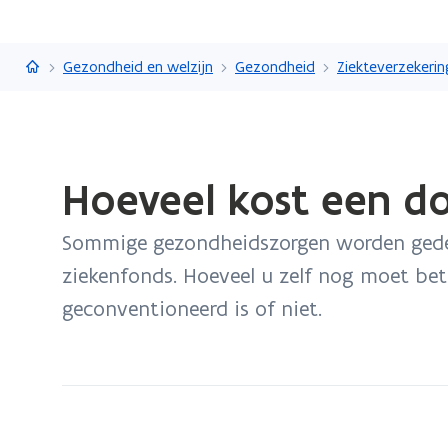
Vlaanderen.be
Gezondheid en welzijn
Gezondheid
Gedaan
Hoeveel kost een d
met
laden.
Sommige gezondheidszorgen worden gedeel
U
bevindt
ziekenfonds. Hoeveel u zelf nog moet bet
zich
geconventioneerd is of niet.
op:
Hoeveel
kost
een
doktersbezoek?