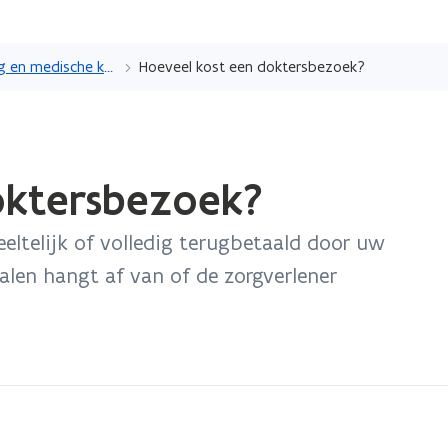
Overslaan
en
Ziekteverzekering en medische kosten
Hoeveel kost een doktersbezoek?
naar
de
inhoud
gaan
oktersbezoek?
telijk of volledig terugbetaald door uw
alen hangt af van of de zorgverlener