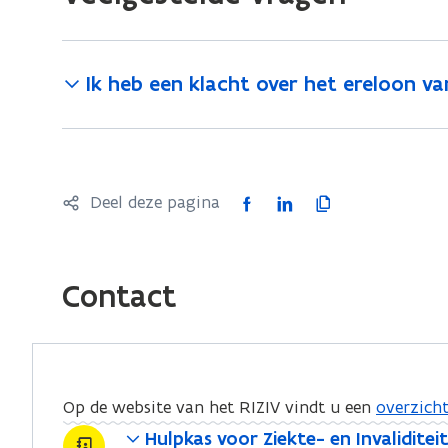
u
w
v
Ik heb een klacht over het ereloon va
e
n
s
t
e
F
L
K
Deel deze pagina
r
a
i
o
)
c
n
p
e
k
i
Contact
b
e
e
o
d
e
o
i
r
k
n
l
Op de website van het RIZIV vindt u een
overzicht
o
o
i
Hulpkas voor Ziekte- en Invaliditei
p
p
n