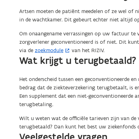
Artsen moeten de patiënt meedelen of ze wel of ni
in de wachtkamer. Dit gebeurt echter niet altijd op
Om onaangename verrassingen op uw factuur te v
zorgverlener geconventioneerd is of niet. Dit kunt 
via de
zoekmodule
van het RIZIV.
(
Wat krijgt u terugbetaald?
o
p
e
Het onderscheid tussen een geconventioneerde en n
n
bedrag dat de ziekteverzekering terugbetaalt, is e
t
Een supplement dat een niet-geconventioneerde ar
i
terugbetaling.
n
n
Wilt u weten wat de officiële tarieven zijn van de
i
terugbetaald? Dan kunt het best uw ziekenfonds 
Veelgestelde vragen
e