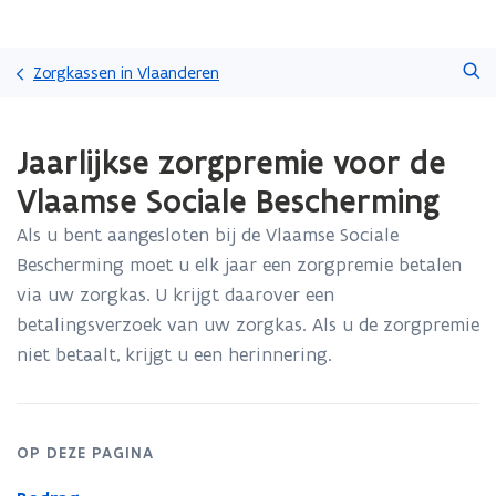
Overslaan
Zoeken
en
Zorgkassen in Vlaanderen
naar
de
Gedaan
inhoud
Jaarlijkse zorgpremie voor de
met
gaan
laden.
Vlaamse Sociale Bescherming
U
bevindt
Als u bent aangesloten bij de Vlaamse Sociale
zich
Bescherming moet u elk jaar een zorgpremie betalen
op:
Jaarlijkse
via uw zorgkas. U krijgt daarover een
zorgpremie
betalingsverzoek van uw zorgkas. Als u de zorgpremie
voor
niet betaalt, krijgt u een herinnering.
de
Vlaamse
Sociale
Bescherming
OP DEZE PAGINA