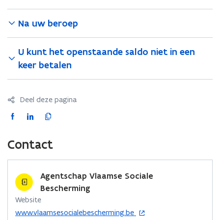
t
i
Na uw beroep
n
n
i
U kunt het openstaande saldo niet in een
e
keer betalen
u
w
v
Deel deze pagina
e
F
L
K
n
a
i
o
s
c
n
p
Contact
t
e
k
i
e
b
e
e
r
o
d
e
Agentschap Vlaamse Sociale
)
o
i
r
Bescherming
k
n
l
Website
o
o
i
o
www.vlaamsesocialebescherming.be