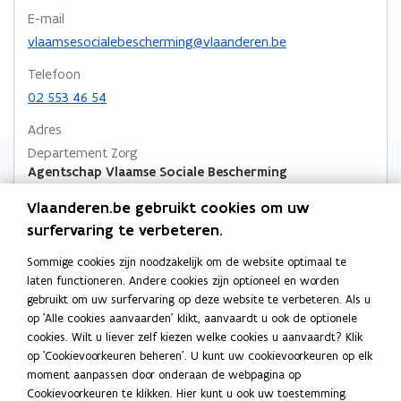
p
p
n
p
E-mail
e
e
e
k
n
vlaamsesocialebescherming@vlaanderen.be
n
n
n
t
t
t
a
Telefoon
i
i
i
a
02 553 46 54
n
n
n
r
n
Adres
n
n
k
i
i
Departement Zorg
i
l
e
Agentschap Vlaamse Sociale Bescherming
u
e
e
e
w
u
u
m
Marie-Elisabeth Belpairegebouw
Vlaanderen.be gebruikt cookies om uw
v
w
w
b
Simon Bolivarlaan 17, 1000 Brussel, België
surfervaring te verbeteren.
e
o
Routeplanner
v
v
o
n
p
e
e
r
Sommige cookies zijn noodzakelijk om de website optimaal te
s
Postadres
e
laten functioneren. Andere cookies zijn optioneel en worden
n
n
d
t
n
Departement Zorg
gebruikt om uw surfervaring op deze website te verbeteren. Als u
s
s
e
t
Agentschap Vlaamse Sociale Bescherming
op 'Alle cookies aanvaarden' klikt, aanvaardt u ook de optionele
r
t
t
i
cookies. Wilt u liever zelf kiezen welke cookies u aanvaardt? Klik
Koning Albert II laan 15 bus 500, 1210 Brussel, België
e
e
n
op 'Cookievoorkeuren beheren'. U kunt uw cookievoorkeuren op elk
r
r
n
Meer details
moment aanpassen door onderaan de webpagina op
i
Cookievoorkeuren te klikken. Hier kunt u ook uw toestemming