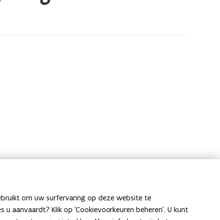
n
n
s
t
e
e
r
ebruikt om uw surfervaring op deze website te
ies u aanvaardt? Klik op 'Cookievoorkeuren beheren'. U kunt