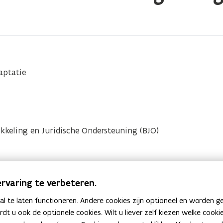
s
t
r
aptatie
keling en Juridische Ondersteuning (BJO)
rvaring te verbeteren.
 te laten functioneren. Andere cookies zijn optioneel en worden g
ardt u ook de optionele cookies. Wilt u liever zelf kiezen welke cook