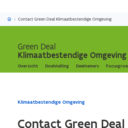
Klimaatbestendige Omgeving
Contact Green Deal Klimaatbestendige Omgeving
Green Deal
Klimaatbestendige Omgeving
Overzicht
Doelstelling
Deelnemers
Focusgroe
Gedaan
Klimaatbestendige Omgeving
met
laden.
Contact Green Deal
U