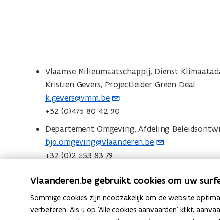
bevindt
zich
op:
Contact
Green
Vlaamse Milieumaatschappij, Dienst Klimaatad
Deal
Kristien Gevers, Projectleider Green Deal
Klimaatbestendige
k.gevers@vmm.be
(
Omgeving
+32 (0)475 80 42 90
o
p
Departement Omgeving, Afdeling Beleidsontwik
e
bjo.omgeving@vlaanderen.be
(
n
+32 (0)2 553 83 79
o
t
p
opent
i
Vlaanderen.be gebruikt cookies om uw surfe
Volg ons op LinkedIn
e
in
n
n
Sommige cookies zijn noodzakelijk om de website optimaal
nieuw
u
t
verbeteren. Als u op 'Alle cookies aanvaarden' klikt, aanva
venster
w