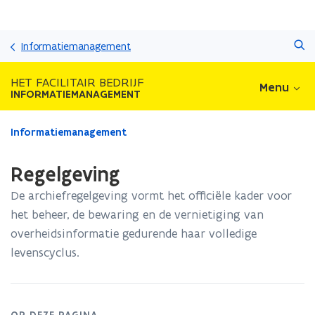
Overslaan
Zoeken
en
Informatiemanagement
naar
de
HET FACILITAIR BEDRIJF
Menu
inhoud
INFORMATIEMANAGEMENT
gaan
Gedaan
Informatiemanagement
met
laden.
Regelgeving
U
bevindt
De archiefregelgeving vormt het officiële kader voor
zich
het beheer, de bewaring en de vernietiging van
op:
overheidsinformatie gedurende haar volledige
Regelgeving
levenscyclus.