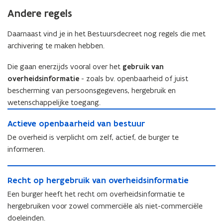
g
e
i
e
e
Andere regels
l
e
f
l
g
f
r
g
e
Daarnaast vind je in het Bestuursdecreet nog regels die met
r
e
e
v
archivering te maken hebben.
e
g
v
i
g
e
i
n
Die gaan enerzijds vooral over het
gebruik van
e
l
n
g
l
overheidsinformatie
- zoals bv. openbaarheid of juist
g
g
a
g
e
bescherming van persoonsgegevens, hergebruik en
a
l
e
v
wetenschappelijke toegang.
l
g
v
i
A
g
e
i
n
A
Actieve openbaarheid van bestuur
c
e
m
n
g
c
t
m
De overheid is verplicht om zelf, actief, de burger te
e
g
s
t
i
e
e
informeren.
s
e
i
e
e
n
e
l
e
v
n
R
l
e
v
e
R
Recht op hergebruik van overheidsinformatie
e
e
c
e
o
e
c
c
Een burger heeft het recht om overheidsinformatie te
t
o
p
c
h
t
i
p
hergebruiken voor zowel commerciële als niet-commerciële
e
h
t
i
e
e
n
doeleinden.
t
o