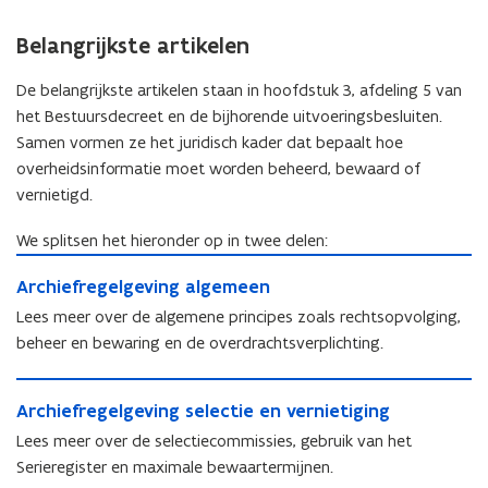
Belangrijkste artikelen
De belangrijkste artikelen staan in hoofdstuk 3, afdeling 5 van
het Bestuursdecreet en de bijhorende uitvoeringsbesluiten.
Samen vormen ze het juridisch kader dat bepaalt hoe
overheidsinformatie moet worden beheerd, bewaard of
vernietigd.
We splitsen het hieronder op in twee delen:
A
A
Archiefregelgeving algemeen
r
r
c
Lees meer over de algemene principes zoals rechtsopvolging,
c
h
beheer en bewaring en de overdrachtsverplichting.
h
i
i
e
A
e
f
A
Archiefregelgeving selectie en vernietiging
r
f
r
r
c
Lees meer over de selectiecommissies, gebruik van het
r
e
c
h
e
Serieregister en maximale bewaartermijnen.
g
h
i