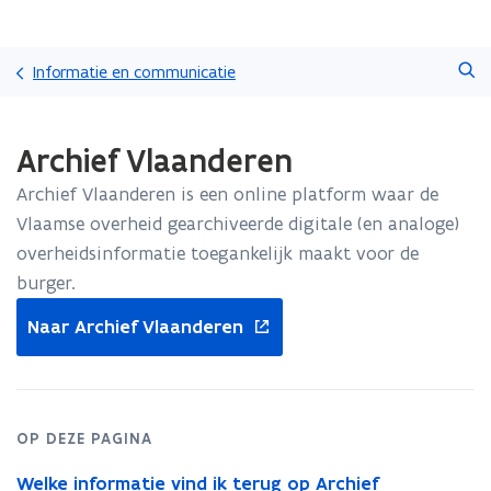
Overslaan
Zoeken
en
Informatie en communicatie
naar
de
Gedaan
inhoud
Archief Vlaanderen
met
gaan
laden.
Archief Vlaanderen is een online platform waar de
U
bevindt
Vlaamse overheid gearchiveerde digitale (en analoge)
zich
overheidsinformatie toegankelijk maakt voor de
op:
burger.
Archief
opent
Vlaanderen
Naar Archief Vlaanderen
in
nieuw
venster
OP DEZE PAGINA
Welke informatie vind ik terug op Archief