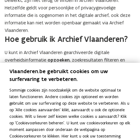
bewerkt, zijn niet terug te vinden in Archief Vlaanderen.
Hetzelfde geldt voor persoonlijke of privacygevoelige
informatie die is opgenomen in het digitale archief, ook deze
informatie kan niet worden openbaar gemaakt via Archief
Vlaanderen.
​​​​​​​Hoe gebruik ik Archief Vlaanderen?
U kunt in Archief Vlaanderen gearchiveerde digitale
overheidsinformatie
opzoeken
, zoekresultaten filteren en
verfijnen, de inhoud
bekijken
en eventueel
downloaden
of
Vlaanderen.be gebruikt cookies om uw
aanvragen.
surfervaring te verbeteren.
Archief Vlaanderen geeft steeds aan wie de
eigenaar
Sommige cookies zijn noodzakelijk om de website optimaal te
(bewaargever)
van de gearchiveerde overheidsinformatie is.
laten functioneren. Andere cookies zijn optioneel en worden
gebruikt om uw surfervaring op deze website te verbeteren. Als u
Afhankelijk van het type informatie en de geldende regels over
op 'Alle cookies aanvaarden' klikt, aanvaardt u ook de optionele
hergebruik
zult u zich als burger moeten
aanmelden
. Het
cookies. Wilt u liever zelf kiezen welke cookies u aanvaardt? Klik
op 'Cookievoorkeuren beheren'. U kunt uw cookievoorkeuren op elk
aanmelden gebeurt met de eID, een mobiele app of
moment aanpassen door onderaan de webpagina op
authenticator, de Itsme-app of sms.
Cookievoorkeuren te klikken. Hier kunt u ook uw toestemming