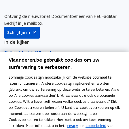
n
n
k
i
i
l
e
e
e
Ontvang de nieuwsbrief Documentbeheer van Het Facilitair
u
u
m
Bedrijf in je mailbox.
w
w
b
opent
Schrijf je in
v
v
o
in
nieuw
In de kijker
e
e
r
venster
n
n
d
Digitaal Archief Vlaanderen
s
s
Vlaanderen.be gebruikt cookies om uw
t
t
DigiPost
surfervaring te verbeteren.
e
e
r
r
Sommige cookies zijn noodzakelijk om de website optimaal te
Archiefdepot Vlaamse overheid
laten functioneren. Andere cookies zijn optioneel en worden
gebruikt om uw surfervaring op deze website te verbeteren. Als u
Selecteren en vernietigen
op 'Alle cookies aanvaarden' klikt, aanvaardt u ook de optionele
cookies. Wilt u liever zelf kiezen welke cookies u aanvaardt? Klik
Elektronische handtekening
op 'Cookievoorkeuren beheren'. U kunt uw cookievoorkeuren op elk
Snel naar
moment aanpassen door onderaan de webpagina op
Cookievoorkeuren te klikken. Hier kunt u ook uw toestemming
o
Archief Vlaanderen
intrekken. Meer info leest u in het
privacy
- en
cookiebeleid
van
p