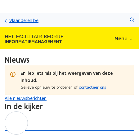
Overslaan
Zoeken
en
Vlaanderen.be
naar
de
HET FACILITAIR BEDRIJF
Menu
inhoud
INFORMATIEMANAGEMENT
gaan
Nieuws
Er liep iets mis bij het weergeven van deze
inhoud.
Gelieve opnieuw te proberen of
contacteer ons
Alle nieuwsberichten
In de kijker
D
e
e
l