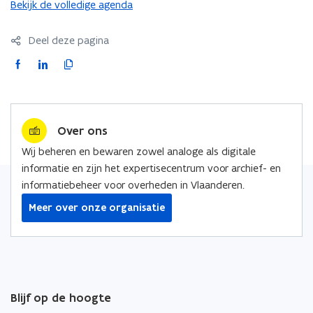
k
Bekijk de volledige agenda
k
n
g
e
o
g
n
m
Deel deze pagina
i
i
e
n
n
F
L
K
n
k
g
a
i
o
d
o
c
n
p
e
m
p
e
k
i
e
o
n
Over ons
b
e
e
s
d
o
d
e
Wij beheren en bewaren zowel analoge als digitale
t
e
o
i
r
informatie en zijn het expertisecentrum voor archief- en
p
k
n
l
informatiebeheer voor overheden in Vlaanderen.
o
o
o
i
s
Meer over onze organisatie
p
p
n
t
e
e
k
n
n
n
t
t
a
i
i
a
Blijf op de hoogte
n
n
r