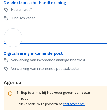
e
D
De elektronische handtekening
k
e
Hoe en wat?
t
e
r
l
Juridisch kader
o
e
n
k
D
i
t
i
s
r
g
c
o
i
h
n
t
D
Digitalisering inkomende post
e
i
a
i
h
s
Verwerking van inkomende analoge briefpost
l
g
a
c
i
i
Verwerking van inkomende postpakketten
n
h
s
t
d
e
e
a
t
h
Agenda
r
l
e
a
i
i
k
n
Er liep iets mis bij het weergeven van deze
n
s
e
d
inhoud.
g
e
n
t
i
Gelieve opnieuw te proberen of
contacteer ons
r
i
e
n
i
n