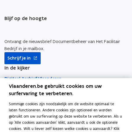
Blijf op de hoogte
Ontvang de nieuwsbrief Documentbeheer van Het Facilitair
Bedrijf in je mailbox.
opent
Schrijf je in
in
nieuw
In de kijker
venster
Digitaal Archief Vlaanderen
Vlaanderen.be gebruikt cookies om uw
DigiPost
surfervaring te verbeteren.
Sommige cookies zijn noodzakelijk om de website optimaal te
Archiefdepot Vlaamse overheid
laten functioneren. Andere cookies zijn optioneel en worden
gebruikt om uw surfervaring op deze website te verbeteren. Als u
Selecteren en vernietigen
op 'Alle cookies aanvaarden' klikt, aanvaardt u ook de optionele
cookies. Wilt u liever zelf kiezen welke cookies u aanvaardt? Klik
Elektronische handtekening