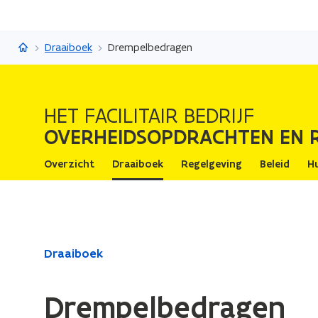
Overheidsopdrachten en raamovereenkomsten
Draaiboek
Drempelbedragen
HET FACILITAIR BEDRIJF
OVERHEIDSOPDRACHTEN EN
Overzicht
Draaiboek
Regelgeving
Beleid
H
Gedaan
Draaiboek
met
laden.
Drempelbedragen
U