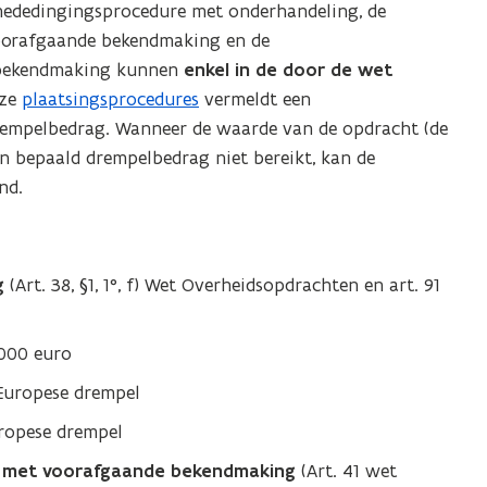
mededingingsprocedure met onderhandeling, de
oorafgaande bekendmaking en de
 bekendmaking kunnen
enkel in de door de wet
eze
plaatsingsprocedures
vermeldt een
drempelbedrag. Wanneer de waarde van de opdracht (de
n bepaald drempelbedrag niet bereikt, kan de
nd.
g
(Art. 38, §1, 1°, f) Wet Overheidsopdrachten en art. 91
000 euro
Europese drempel
ropese drempel
e met voorafgaande bekendmaking
(Art. 41 wet