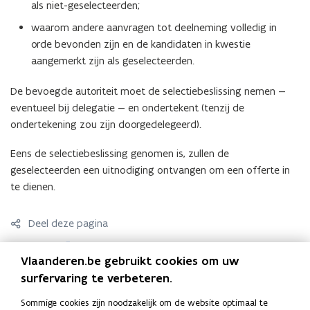
als niet-geselecteerden;
waarom andere aanvragen tot deelneming volledig in
orde bevonden zijn en de kandidaten in kwestie
aangemerkt zijn als geselecteerden.
De bevoegde autoriteit moet de selectiebeslissing nemen —
eventueel bij delegatie — en ondertekent (tenzij de
ondertekening zou zijn doorgedelegeerd).
Eens de selectiebeslissing genomen is, zullen de
geselecteerden een uitnodiging ontvangen om een offerte in
te dienen.
Deel deze pagina
F
L
K
Vlaanderen.be gebruikt cookies om uw
a
i
o
surfervaring te verbeteren.
c
n
p
e
k
i
Sommige cookies zijn noodzakelijk om de website optimaal te