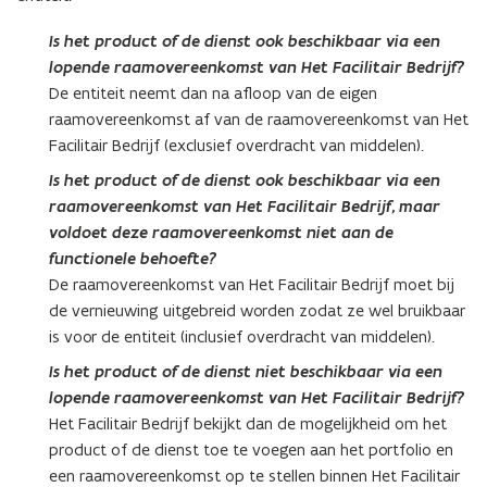
v
v
e
e
Is het product of de dienst ook beschikbaar via een
r
r
lopende raamovereenkomst van Het Facilitair Bedrijf?
h
h
De entiteit neemt dan na afloop van de eigen
e
e
raamovereenkomst af van de raamovereenkomst van Het
i
i
d
Facilitair Bedrijf (exclusief overdracht van middelen).
d
Is het product of de dienst ook beschikbaar via een
raamovereenkomst van Het Facilitair Bedrijf, maar
voldoet deze raamovereenkomst niet aan de
functionele behoefte?
De raamovereenkomst van Het Facilitair Bedrijf moet bij
de vernieuwing uitgebreid worden zodat ze wel bruikbaar
is voor de entiteit (inclusief overdracht van middelen).
Is het product of de dienst niet beschikbaar via een
lopende raamovereenkomst van Het Facilitair Bedrijf?
Het Facilitair Bedrijf bekijkt dan de mogelijkheid om het
product of de dienst toe te voegen aan het portfolio en
een raamovereenkomst op te stellen binnen Het Facilitair