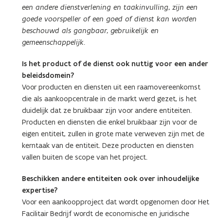
B
B
een andere dienstverlening en taakinvulling, zijn een
e
e
goede voorspeller of een goed of dienst kan worden
d
d
beschouwd als gangbaar, gebruikelijk en
r
r
i
i
gemeenschappelijk.
j
j
f
f
Is het product of de dienst ook nuttig voor een ander
a
a
beleidsdomein?
l
l
Voor producten en diensten uit een raamovereenkomst
s
s
die als aankoopcentrale in de markt werd gezet, is het
e
e
duidelijk dat ze bruikbaar zijn voor andere entiteiten.
n
n
Producten en diensten die enkel bruikbaar zijn voor de
i
i
g
eigen entiteit, zullen in grote mate verweven zijn met de
g
e
e
kerntaak van de entiteit. Deze producten en diensten
a
a
vallen buiten de scope van het project.
a
a
n
n
Beschikken andere entiteiten ook over inhoudelijke
k
k
expertise?
o
o
Voor een aankoopproject dat wordt opgenomen door Het
o
o
Facilitair Bedrijf wordt de economische en juridische
p
p