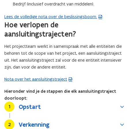
Bedrijf (inclusief overdracht van middelen).
Lees de volledige nota over de beslissingsboom.
(
Hoe verlopen de
P
D
aansluitingstrajecten?
F
b
Het projectteam werkt in samenspraak met alle entiteiten die
e
behoren tot de scope van het project, een aansluitingstraject
s
uit. Het aansluitingstraject zal voor de ene entiteit intensiever
t
zijn, dan voor de andere entiteit.
a
n
Nota over het aansluitingstraject
(
d
P
Hieronder vind je de stappen die elk aansluitingstraject
o
D
doorloopt:
p
F
Opstart
Stap
1
e
b
n
e
t
s
Verkenning
Stap
2
i
t