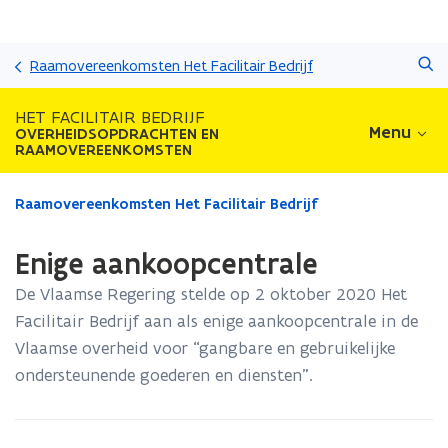
Overslaan
Zoeken
en
Raamovereenkomsten Het Facilitair Bedrijf
naar
de
HET FACILITAIR BEDRIJF
inhoud
Menu
OVERHEIDSOPDRACHTEN EN
gaan
RAAMOVEREENKOMSTEN
Gedaan
Raamovereenkomsten Het Facilitair Bedrijf
met
laden.
Enige aankoopcentrale
U
bevindt
De Vlaamse Regering stelde op 2 oktober 2020 Het
zich
Facilitair Bedrijf aan als enige aankoopcentrale in de
op:
Vlaamse overheid voor “gangbare en gebruikelijke
Enige
aankoopcentrale
ondersteunende goederen en diensten”.