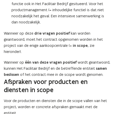
c
functie ook in Het Facilitair Bedrijf gesitueerd. Voor het
c
e
e
productmanagement (= inhoudelijke functie) is dat niet
n
n
noodzakelijk het geval. Een intensieve samenwerking is
t
t
dan noodzakelijk.
r
r
a
a
Wanneer op deze
drie vragen positief
kan worden
l
l
geantwoord, moet het contract opgenomen worden in het
e
e
project van de enige aankoopcentrale (=
in scope,
zie
v
v
hieronder).
a
a
n
n
Wanneer op
één van deze vragen positief
wordt geantwoord,
d
d
e
kunnen Het Facilitair Bedrijf en de betreffende entiteit
e
samen
V
V
beslissen
of het contract mee in de scope wordt genomen.
l
l
Afspraken voor producten en
a
a
diensten in scope
a
a
m
m
s
s
Voor de producten en diensten die in de scope vallen van het
e
e
project, worden er concrete afspraken gemaakt met de
o
o
entiteit.