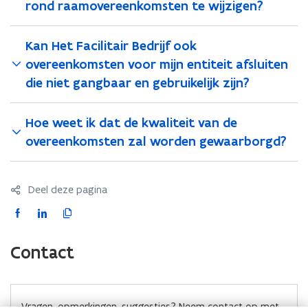
s
rond raamovereenkomsten te wijzigen?
t
e
Kan Het Facilitair Bedrijf ook
r
overeenkomsten voor mijn entiteit afsluiten
)
die niet gangbaar en gebruikelijk zijn?
Hoe weet ik dat de kwaliteit van de
overeenkomsten zal worden gewaarborgd?
Deel deze pagina
F
L
K
a
i
o
c
n
p
Contact
e
k
i
b
e
e
o
d
e
Vragen, opmerkingen, suggesties? Neem contact op met