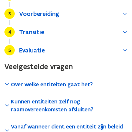
n
a
n
Voorbereiding
n
Stap
3
i
d
e
o
Transitie
Stap
4
u
p
w
e
v
n
Evaluatie
Stap
5
e
t
n
i
Veelgestelde vragen
s
n
t
n
e
i
Over welke entiteiten gaat het?
r
e
)
u
Kunnen entiteiten zelf nog
w
raamovereenkomsten afsluiten?
v
e
Vanaf wanneer dient een entiteit zijn beleid
n