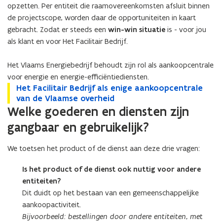
opzetten. Per entiteit die raamovereenkomsten afsluit binnen
de projectscope, worden daar de opportuniteiten in kaart
gebracht. Zodat er steeds een
win-win situatie
is - voor jou
als klant en voor Het Facilitair Bedrijf.
Het Vlaams Energiebedrijf behoudt zijn rol als aankoopcentrale
voor energie en energie-efficiëntiediensten.
H
Het Facilitair Bedrijf als enige aankoopcentrale
H
e
van de Vlaamse overheid
e
t
Welke goederen en diensten zijn
t
F
F
gangbaar en gebruikelijk?
a
a
c
c
We toetsen het product of de dienst aan deze drie vragen:
i
i
l
l
Is het product of de dienst ook nuttig voor andere
i
i
t
t
entiteiten?
a
a
Dit duidt op het bestaan van een gemeenschappelijke
i
i
aankoopactiviteit.
r
r
Bijvoorbeeld: bestellingen door andere entiteiten, met