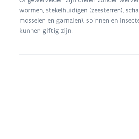
zich
wormen, stekelhuidigen (zeesterren), scha
op:
mosselen en garnalen), spinnen en insec
Ongewervelden
kunnen giftig zijn.