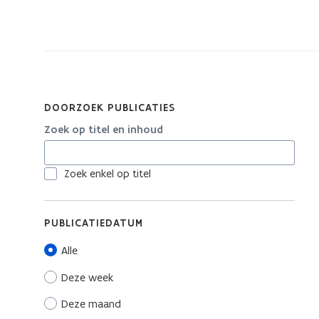
bevindt
zich
op:
Publicaties
van
Inter
DOORZOEK PUBLICATIES
Zoek op titel en inhoud
Zoek enkel op titel
PUBLICATIEDATUM
Alle
Deze week
Deze maand