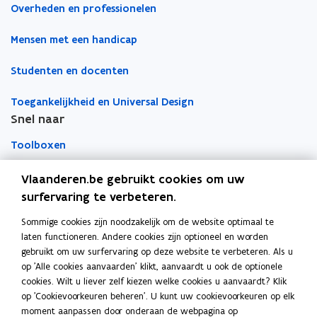
e
e
e
e
k
Overheden en professionelen
e
e
r
l
l
n
n
n
k
k
I
I
t
t
a
s
Mensen met een handicap
s
V
V
i
i
a
t
t
:
:
v
v
Studenten en docenten
n
n
r
T
T
a
a
n
n
k
o
o
n
n
Toegankelijkheid en Universal Design
e
e
i
i
l
t
t
g
Snel naar
g
e
e
e
i
i
a
a
u
u
m
t
t
Toolboxen
n
n
w
w
b
e
e
k
k
v
v
o
l
l
Word vrijwilliger
e
Vlaanderen.be gebruikt cookies om uw
e
V
V
e
e
r
l
l
surfervaring te verbeteren.
I
I
n
n
d
i
Agenda toegankelijke evenementen
i
I
I
j
Sommige cookies zijn noodzakelijk om de website optimaal te
j
Over Inter
s
s
:
:
k
laten functioneren. Andere cookies zijn optioneel en worden
k
t
t
D
D
Contacteer ons
h
gebruikt om uw surfervaring op deze website te verbeteren. Als u
h
e
e
e
e
e
op 'Alle cookies aanvaarden' klikt, aanvaardt u ook de optionele
e
r
r
w
w
i
Nieuws
cookies. Wilt u liever zelf kiezen welke cookies u aanvaardt? Klik
i
e
e
d
op 'Cookievoorkeuren beheren'. U kunt uw cookievoorkeuren op elk
d
g
g
v
moment aanpassen door onderaan de webpagina op
v
Vacatures