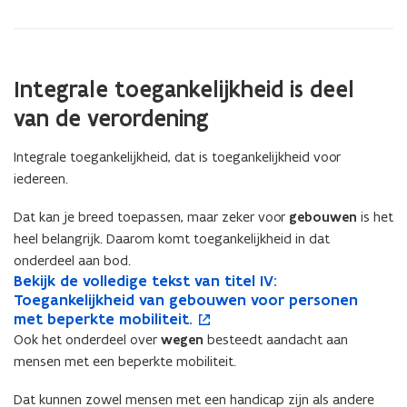
Integrale toegankelijkheid is deel
van de verordening
Integrale toegankelijkheid, dat is toegankelijkheid voor
iedereen.
Dat kan je breed toepassen, maar zeker voor
gebouwen
is het
heel belangrijk. Daarom komt toegankelijkheid in dat
onderdeel aan bod.
B
Bekijk de volledige tekst van titel IV:
B
o
e
Toegankelijkheid van gebouwen voor personen
e
p
k
met beperkte mobiliteit.
k
e
i
i
n
Ook het onderdeel over
wegen
besteedt aandacht aan
j
j
t
mensen met een beperkte mobiliteit.
k
k
i
d
d
n
Dat kunnen zowel mensen met een handicap zijn als andere