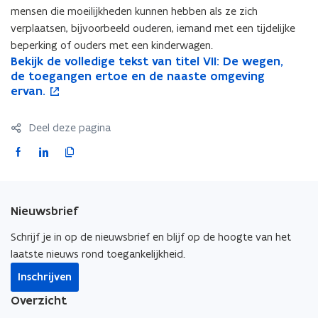
e
e
n
mensen die moeilijkheden kunnen hebben als ze zich
v
v
i
verplaatsen, bijvoorbeeld ouderen, iemand met een tijdelijke
o
o
e
beperking of ouders met een kinderwagen.
l
l
u
B
Bekijk de volledige tekst van titel VII: De wegen,
B
o
l
l
w
e
de toegangen ertoe en de naaste omgeving
e
p
e
e
v
k
ervan.
k
e
d
d
e
i
i
n
i
i
n
j
j
t
g
g
s
Deel deze pagina
k
k
i
e
e
t
d
d
n
F
L
K
t
t
e
e
e
n
a
i
o
e
e
r
v
v
i
k
k
c
n
p
o
o
e
s
s
e
k
i
l
l
u
Nieuwsbrief
t
t
b
e
e
l
l
w
v
v
o
d
e
Schrijf je in op de nieuwsbrief en blijf op de hoogte van het
e
e
v
a
a
o
i
r
d
laatste nieuws rond toegankelijkheid.
d
e
n
n
i
i
n
k
n
l
t
t
Inschrijven
g
g
s
o
o
i
i
i
e
e
t
Overzicht
t
t
p
p
n
t
t
e