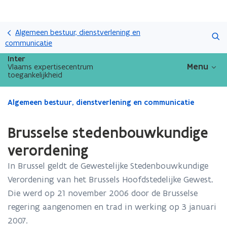
Overslaan
Zoeken
en
Algemeen bestuur, dienstverlening en
naar
communicatie
de
Inter
inhoud
Menu
Vlaams expertisecentrum
toegankelijkheid
gaan
Gedaan
Algemeen bestuur, dienstverlening en communicatie
met
laden.
Brusselse stedenbouwkundige
U
bevindt
verordening
zich
In Brussel geldt de Gewestelijke Stedenbouwkundige
op:
Brusselse
Verordening van het Brussels Hoofdstedelijke Gewest.
stedenbouwkundige
Die werd op 21 november 2006 door de Brusselse
verordening
regering aangenomen en trad in werking op 3 januari
2007.