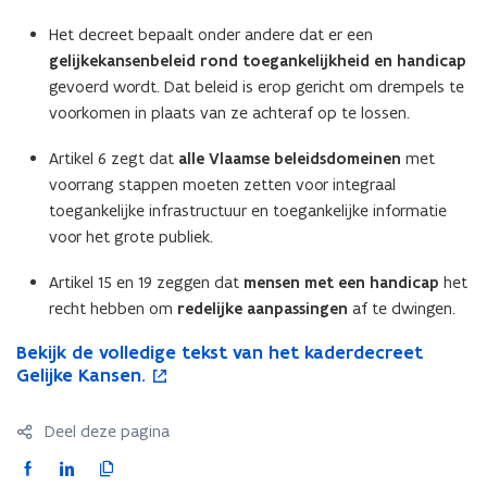
Het decreet bepaalt onder andere dat er een
gelijkekansenbeleid rond toegankelijkheid en handicap
gevoerd wordt. Dat beleid is erop gericht om drempels te
voorkomen in plaats van ze achteraf op te lossen.
Artikel 6 zegt dat
alle Vlaamse beleidsdomeinen
met
voorrang stappen moeten zetten voor integraal
toegankelijke infrastructuur en toegankelijke informatie
voor het grote publiek.
Artikel 15 en 19 zeggen dat
mensen met een handicap
het
recht hebben om
redelijke aanpassingen
af te dwingen.
B
Bekijk de volledige tekst van het kaderdecreet
B
o
e
Gelijke Kansen.
e
p
k
k
e
i
i
n
Deel deze pagina
j
j
t
k
k
i
F
L
K