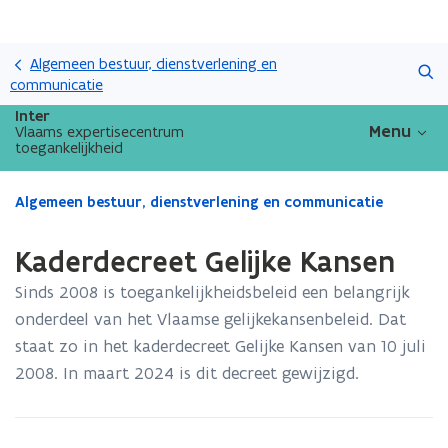
Overslaan
Zoeken
en
Algemeen bestuur, dienstverlening en
naar
communicatie
de
Inter
inhoud
Menu
Vlaams expertisecentrum
toegankelijkheid
gaan
Gedaan
Algemeen bestuur, dienstverlening en communicatie
met
laden.
Kaderdecreet Gelijke Kansen
U
bevindt
Sinds 2008 is toegankelijkheidsbeleid een belangrijk
zich
onderdeel van het Vlaamse gelijkekansenbeleid. Dat
op:
staat zo in het kaderdecreet Gelijke Kansen van 10 juli
Kaderdecreet
Gelijke
2008. In maart 2024 is dit decreet gewijzigd.
Kansen