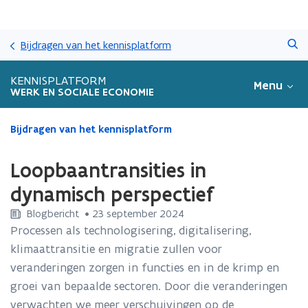
Overslaan
Zoeken
en
Bijdragen van het kennisplatform
naar
de
KENNISPLATFORM
Menu
inhoud
WERK EN SOCIALE ECONOMIE
gaan
Gedaan
Bijdragen van het kennisplatform
met
laden.
Loopbaantransities in
U
bevindt
dynamisch perspectief
zich
Blogbericht
 •
23 september 2024
op:
Loopbaantransities
Processen als technologisering, digitalisering,
in
klimaattransitie en migratie zullen voor
dynamisch
veranderingen zorgen in functies en in de krimp en
perspectief
groei van bepaalde sectoren. Door die veranderingen
verwachten we meer verschuivingen op de