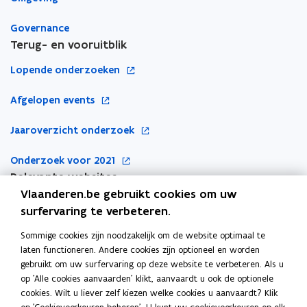
s
s
r
r
e
e
o
o
Governance
a
a
e
e
Terug- en vooruitblik
r
r
p
p
b
b
e
e
o
Lopende onderzoeken
e
e
n
n
p
i
i
o
o
o
Afgelopen events
e
d
d
p
p
p
s
n
s
d
d
o
Jaaroverzicht onderzoek
m
e
m
t
e
e
p
a
a
n
i
V
V
o
Onderzoek voor 2021
r
r
e
t
n
l
l
k
p
Relevante websites
k
n
i
a
a
n
t
t
e
Vlaanderen.be gebruikt cookies om uw
t
a
n
a
i
Departement Werk, Economie, Wetenschap, Innovatie en
n
surfervaring te verbeteren.
m
i
m
n
e
Sociale Economie
t
s
s
n
i
u
Sommige cookies zijn noodzakelijk om de website optimaal te
e
e
i
n
e
o
Open dataplatform WEWIS
w
laten functioneren. Andere cookies zijn optioneel en worden
a
a
n
i
u
p
gebruikt om uw surfervaring op deze website te verbeteren. Als u
v
r
r
n
e
o
Duaal leren
op 'Alle cookies aanvaarden' klikt, aanvaardt u ook de optionele
w
e
e
b
b
i
cookies. Wilt u liever zelf kiezen welke cookies u aanvaardt? Klik
u
p
v
n
e
e
n