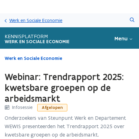
Overslaan
Zoeken
en
Werk en Sociale Economie
naar
de
KENNISPLATFORM
Menu
inhoud
WERK EN SOCIALE ECONOMIE
gaan
Gedaan
Werk en Sociale Economie
met
laden.
Webinar: Trendrapport 2025:
U
bevindt
kwetsbare groepen op de
zich
arbeidsmarkt
op:
Webinar:
Infosessie
Afgelopen
Trendrapport
2025:
Onderzoekers van Steunpunt Werk en Departement
kwetsbare
WEWIS presenteerden het Trendrapport 2025 over
groepen
kwetsbare groepen op de arbeidsmarkt.
op