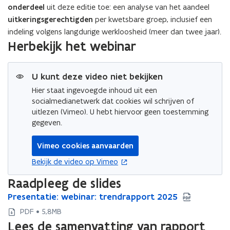
onderdeel
uit deze editie toe: een analyse van het aandeel
uitkeringsgerechtigden
per kwetsbare groep, inclusief een
indeling volgens langdurige werkloosheid (meer dan twee jaar).
Herbekijk het webinar
U kunt deze video niet bekijken
Hier staat ingevoegde inhoud uit een
socialmedianetwerk dat cookies wil schrijven of
uitlezen (Vimeo). U hebt hiervoor geen toestemming
gegeven.
Vimeo cookies aanvaarden
opent in nieuw venster
Bekijk de video op Vimeo
Raadpleeg de slides
P
Presentatie: webinar: trendrapport 2025
P
r
r
PDF • 5,8MB
e
e
Lees de samenvatting van rapport
s
s