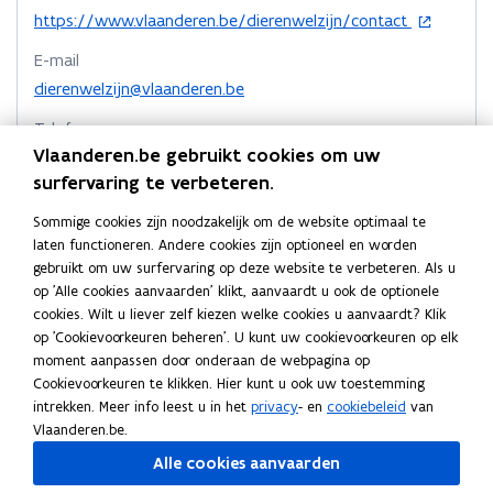
n
n
n
n
n
n
e
e
k
o
n
https://www.vlaanderen.be/dierenwelzijn/contact
d
e
d
e
n
n
n
p
t
e
n
e
n
E-mail
e
t
i
t
a
E
m
E
m
n
dierenwelzijn@vlaanderen.be
n
u
o
u
i
i
a
o
t
n
r
n
r
n
n
n
r
Telefoon
i
i
o
i
o
i
n
n
k
Vlaanderen.be gebruikt cookies om uw
1700
n
e
p
t
p
t
i
i
l
surfervaring te verbeteren.
n
u
e
o
e
o
Adres
e
e
e
i
w
s
r
s
r
Sommige cookies zijn noodzakelijk om de website optimaal te
u
Departement Omgeving
u
m
e
v
e
i
e
i
laten functioneren. Andere cookies zijn optioneel en worden
Dierenwelzijn
u
w
e
w
b
v
n
v
n
gebruikt om uw surfervaring op deze website te verbeteren. Als u
w
n
e
g
e
v
v
o
g
Herman Teirlinckgebouw
op 'Alle cookies aanvaarden' klikt, aanvaardt u ook de optionele
v
s
r
r
e
e
r
Havenlaan 88, 1000 Brussel, België
cookies. Wilt u liever zelf kiezen welke cookies u aanvaardt? Klik
e
t
o
o
o
Routeplanner
n
n
d
op 'Cookievoorkeuren beheren'. U kunt uw cookievoorkeuren op elk
n
e
r
r
p
s
s
moment aanpassen door onderaan de webpagina op
s
r
d
Postadres
d
e
t
t
Cookievoorkeuren te klikken. Hier kunt u ook uw toestemming
t
e
e
n
Departement Omgeving
intrekken. Meer info leest u in het
privacy
- en
cookiebeleid
van
e
e
e
n
n
t
Dierenwelzijn
Vlaanderen.be.
r
r
r
i
i
i
Koning Albert II laan 15 bus 548, 1210 Brussel, België
n
n
Alle cookies aanvaarden
n
g
g
n