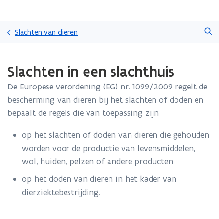
Overslaan
Zoeken
en
Slachten van dieren
naar
de
Gedaan
inhoud
Slachten in een slachthuis
met
gaan
laden.
De Europese verordening (EG) nr. 1099/2009 regelt de
U
bevindt
bescherming van dieren bij het slachten of doden en
zich
bepaalt de regels die van toepassing zijn
op:
Slachten
op het slachten of doden van dieren die gehouden
in
worden voor de productie van levensmiddelen,
een
slachthuis
wol, huiden, pelzen of andere producten
op het doden van dieren in het kader van
dierziektebestrijding.