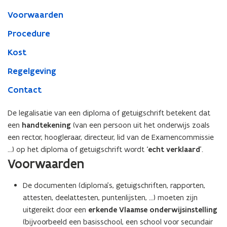
t
Voorwaarden
i
n
Procedure
n
Kost
i
Regelgeving
e
u
Contact
w
v
De legalisatie van een diploma of getuigschrift betekent dat
een
handtekening
(van een persoon uit het onderwijs zoals
e
een rector, hoogleraar, directeur, lid van de Examencommissie
n
...) op het diploma of getuigschrift wordt ‘
echt verklaard
’.
s
Voorwaarden
t
e
De documenten (diploma’s, getuigschriften, rapporten,
r
attesten, deelattesten, puntenlijsten, ...) moeten zijn
)
uitgereikt door een
erkende Vlaamse onderwijsinstelling
(bijvoorbeeld een basisschool, een school voor secundair