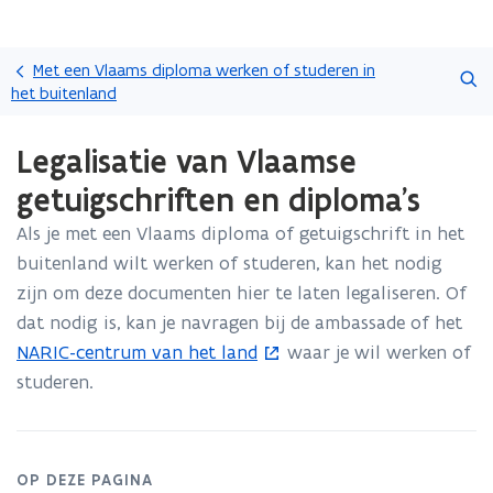
Overslaan
Zoeken
en
Met een Vlaams diploma werken of studeren in
naar
het buitenland
de
Gedaan
inhoud
Legalisatie van Vlaamse
met
gaan
laden.
getuigschriften en diploma's
U
bevindt
Als je met een Vlaams diploma of getuigschrift in het
zich
buitenland wilt werken of studeren, kan het nodig
op:
Legalisatie
zijn om deze documenten hier te laten legaliseren. Of
van
dat nodig is, kan je navragen bij de ambassade of het
Vlaamse
NARIC-centrum van het land
waar je wil werken of
(
getuigschriften
studeren.
o
en
diploma's
p
e
n
OP DEZE PAGINA