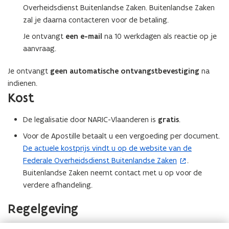
n
Overheidsdienst Buitenlandse Zaken. Buitenlandse Zaken
p
d
zal je daarna contacteren voor de betaling.
e
o
n
Je ontvangt
een e-mail
na 10 werkdagen als reactie op je
p
t
aanvraag.
e
i
n
n
Je ontvangt
geen automatische ontvangstbevestiging
na
t
n
indienen.
i
i
Kost
n
e
n
u
De legalisatie door NARIC-Vlaanderen is
gratis
.
i
w
Voor de Apostille betaalt u een vergoeding per document.
e
v
De actuele kostprijs vindt u op de website van de
(
u
e
Federale Overheidsdienst Buitenlandse Zaken
.
o
w
n
Buitenlandse Zaken neemt contact met u op voor de
p
v
s
verdere afhandeling.
e
e
t
n
n
e
Regelgeving
t
s
r
i
t
)