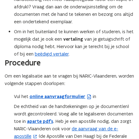
afdruk)? Vraag dan aan de onderwijsinstelling om de
documenten met de hand te tekenen en bezorg ons altijd
een ondertekend exemplaar.
Om in het buitenland te kunnen werken of studeren, is het
mogelijk dat je ook een
vertaling
van je getuigschrift of
diploma nodig hebt. Hiervoor kan je terecht bij je school
of bij een
beëdigd vertaler
.
Procedure
Om een legalisatie aan te vragen bij NARIC-Vlaanderen, worden
volgende stappen doorlopen:
Vul het
online aanvraagformulier
in
(
b
De echtheid van de handtekeningen op je document(en)
e
wordt gecontroleerd. Voeg alle te legaliseren documenten
s
toe in
aparte pdf’s
.
Heb je een apostille nodig, dan zorgt
t
NARIC-Vlaanderen ook voor
de aanvraag van de e-
(
a
apostille
(de Apostille van Den Haag) bij de Federale
o