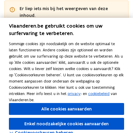
Er liep iets mis bij het weergeven van deze
inhoud.
Gelieve opnieuw te proberen of
contacteer ons
Vlaanderen.be gebruikt cookies om uw
Vlaams-Brabant
surfervaring te verbeteren.
Sommige cookies zijn noodzakelijk om de website optimaal te
Er liep iets mis bij het weergeven van deze
laten functioneren. Andere cookies zijn optioneel en worden
inhoud.
gebruikt om uw surfervaring op deze website te verbeteren. Als u
Gelieve opnieuw te proberen of
contacteer ons
op 'Alle cookies aanvaarden' klikt, aanvaardt u ook de optionele
cookies. Wilt u liever zelf kiezen welke cookies u aanvaardt? Klik
West-Vlaanderen
op 'Cookievoorkeuren beheren'. U kunt uw cookievoorkeuren op elk
moment aanpassen door onderaan de webpagina op
Er liep iets mis bij het weergeven van deze
Cookievoorkeuren te klikken. Hier kunt u ook uw toestemming
inhoud.
intrekken. Meer info leest u in het
privacy
- en
cookiebeleid
van
Gelieve opnieuw te proberen of
contacteer ons
Vlaanderen.be.
Alle cookies aanvaarden
Deel deze pagina
Enkel noodzakelijke cookies aanvaarden
F
L
K
Cookievoorkeuren beheren