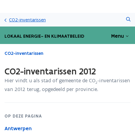
Overslaan
Zoeken
en
CO2-inventarissen
naar
de
Menu
LOKAAL ENERGIE- EN KLIMAATBELEID
inhoud
gaan
Gedaan
CO2-inventarissen
met
laden.
CO2-inventarissen 2012
U
bevindt
Hier vindt u als stad of gemeente de CO
-inventarissen
2
zich
van 2012 terug, opgedeeld per provincie.
op:
CO2-
inventarissen
2012
OP DEZE PAGINA
Antwerpen