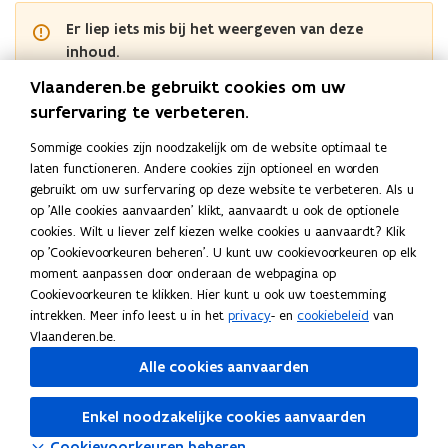
Er liep iets mis bij het weergeven van deze
inhoud.
Gelieve opnieuw te proberen of
contacteer ons
Vlaanderen.be gebruikt cookies om uw
Vlaams-Brabant
surfervaring te verbeteren.
Sommige cookies zijn noodzakelijk om de website optimaal te
Er liep iets mis bij het weergeven van deze
laten functioneren. Andere cookies zijn optioneel en worden
inhoud.
gebruikt om uw surfervaring op deze website te verbeteren. Als u
Gelieve opnieuw te proberen of
contacteer ons
op 'Alle cookies aanvaarden' klikt, aanvaardt u ook de optionele
cookies. Wilt u liever zelf kiezen welke cookies u aanvaardt? Klik
West-Vlaanderen
op 'Cookievoorkeuren beheren'. U kunt uw cookievoorkeuren op elk
moment aanpassen door onderaan de webpagina op
Er liep iets mis bij het weergeven van deze
Cookievoorkeuren te klikken. Hier kunt u ook uw toestemming
inhoud.
intrekken. Meer info leest u in het
privacy
- en
cookiebeleid
van
Gelieve opnieuw te proberen of
contacteer ons
Vlaanderen.be.
Alle cookies aanvaarden
Deel deze pagina
Enkel noodzakelijke cookies aanvaarden
F
L
K
Cookievoorkeuren beheren