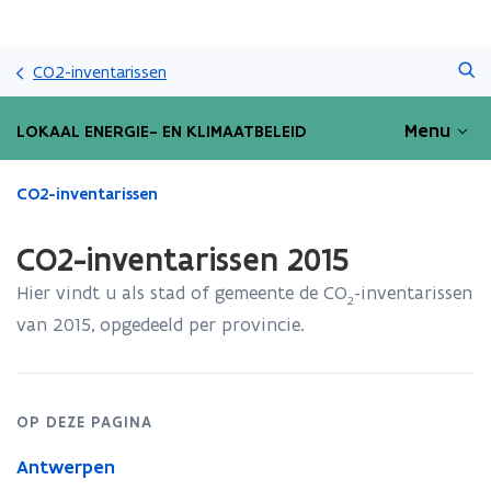
Overslaan
Zoeken
en
CO2-inventarissen
naar
de
Menu
LOKAAL ENERGIE- EN KLIMAATBELEID
inhoud
gaan
Gedaan
CO2-inventarissen
met
laden.
CO2-inventarissen 2015
U
bevindt
Hier vindt u als stad of gemeente de CO
-inventarissen
2
zich
van 2015, opgedeeld per provincie.
op:
CO2-
inventarissen
2015
OP DEZE PAGINA
Antwerpen