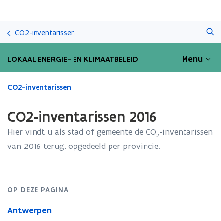
Overslaan
Zoeken
en
CO2-inventarissen
naar
de
Menu
LOKAAL ENERGIE- EN KLIMAATBELEID
inhoud
gaan
Gedaan
CO2-inventarissen
met
laden.
CO2-inventarissen 2016
U
bevindt
Hier vindt u als stad of gemeente de CO
-inventarissen
2
zich
van 2016 terug, opgedeeld per provincie.
op:
CO2-
inventarissen
2016
OP DEZE PAGINA
Antwerpen