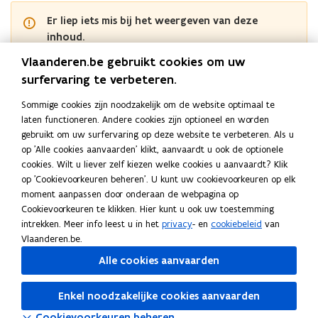
Er liep iets mis bij het weergeven van deze
inhoud.
Gelieve opnieuw te proberen of
contacteer ons
Vlaanderen.be gebruikt cookies om uw
Vlaams-Brabant
surfervaring te verbeteren.
Sommige cookies zijn noodzakelijk om de website optimaal te
Er liep iets mis bij het weergeven van deze
laten functioneren. Andere cookies zijn optioneel en worden
inhoud.
gebruikt om uw surfervaring op deze website te verbeteren. Als u
Gelieve opnieuw te proberen of
contacteer ons
op 'Alle cookies aanvaarden' klikt, aanvaardt u ook de optionele
cookies. Wilt u liever zelf kiezen welke cookies u aanvaardt? Klik
West-Vlaanderen
op 'Cookievoorkeuren beheren'. U kunt uw cookievoorkeuren op elk
moment aanpassen door onderaan de webpagina op
Er liep iets mis bij het weergeven van deze
Cookievoorkeuren te klikken. Hier kunt u ook uw toestemming
inhoud.
intrekken. Meer info leest u in het
privacy
- en
cookiebeleid
van
Gelieve opnieuw te proberen of
contacteer ons
Vlaanderen.be.
Alle cookies aanvaarden
Deel deze pagina
Enkel noodzakelijke cookies aanvaarden
F
L
K
Cookievoorkeuren beheren