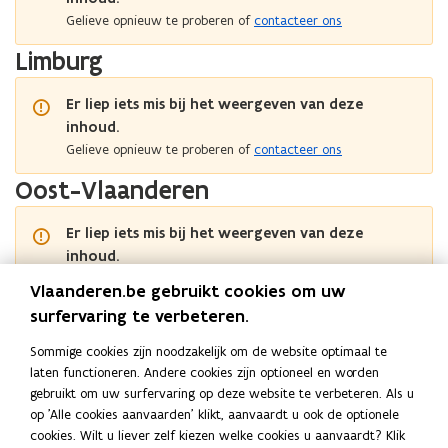
e
Gelieve opnieuw te proberen of
contacteer ons
s
t
Limburg
a
n
Er liep iets mis bij het weergeven van deze
d
inhoud.
o
Gelieve opnieuw te proberen of
contacteer ons
p
Oost-Vlaanderen
e
n
Er liep iets mis bij het weergeven van deze
t
inhoud.
i
Gelieve opnieuw te proberen of
contacteer ons
n
Vlaanderen.be gebruikt cookies om uw
Vlaams-Brabant
n
surfervaring te verbeteren.
i
Sommige cookies zijn noodzakelijk om de website optimaal te
e
Er liep iets mis bij het weergeven van deze
laten functioneren. Andere cookies zijn optioneel en worden
inhoud.
u
gebruikt om uw surfervaring op deze website te verbeteren. Als u
Gelieve opnieuw te proberen of
w
contacteer ons
op 'Alle cookies aanvaarden' klikt, aanvaardt u ook de optionele
v
cookies. Wilt u liever zelf kiezen welke cookies u aanvaardt? Klik