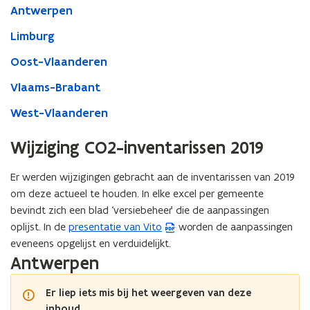
Antwerpen
Limburg
Oost-Vlaanderen
Vlaams-Brabant
West-Vlaanderen
Wijziging CO2-inventarissen 2019
Er werden wijzigingen gebracht aan de inventarissen van 2019
om deze actueel te houden. In elke excel per gemeente
bevindt zich een blad ‘versiebeheer’ die de aanpassingen
oplijst. In de
presentatie van Vito
worden de aanpassingen
(
eveneens opgelijst en verduidelijkt.
P
Antwerpen
D
F
Er liep iets mis bij het weergeven van deze
b
inhoud.