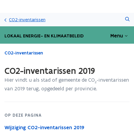
Overslaan
Zoeken
en
CO2-inventarissen
naar
de
Menu
LOKAAL ENERGIE- EN KLIMAATBELEID
inhoud
gaan
Gedaan
CO2-inventarissen
met
laden.
CO2-inventarissen 2019
U
bevindt
Hier vindt u als stad of gemeente de CO
-inventarissen
2
zich
van 2019 terug, opgedeeld per provincie.
op:
CO2-
inventarissen
2019
OP DEZE PAGINA
Wijziging CO2-inventarissen 2019