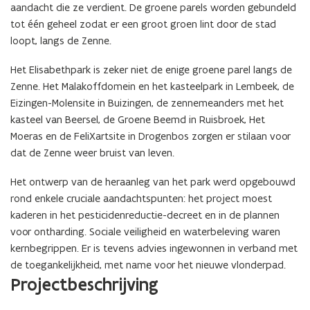
aandacht die ze verdient. De groene parels worden gebundeld
tot één geheel zodat er een groot groen lint door de stad
loopt, langs de Zenne.
Het Elisabethpark is zeker niet de enige groene parel langs de
Zenne. Het Malakoffdomein en het kasteelpark in Lembeek, de
Eizingen-Molensite in Buizingen, de zennemeanders met het
kasteel van Beersel, de Groene Beemd in Ruisbroek, Het
Moeras en de FeliXartsite in Drogenbos zorgen er stilaan voor
dat de Zenne weer bruist van leven.
Het ontwerp van de heraanleg van het park werd opgebouwd
rond enkele cruciale aandachtspunten: het project moest
kaderen in het pesticidenreductie-decreet en in de plannen
voor ontharding. Sociale veiligheid en waterbeleving waren
kernbegrippen. Er is tevens advies ingewonnen in verband met
de toegankelijkheid, met name voor het nieuwe vlonderpad.
(Scroll
(Scroll
Projectbeschrijving
links)
rechts)