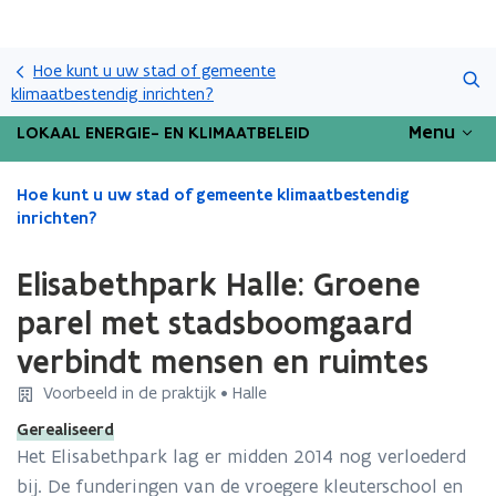
Overslaan
Zoeken
en
Hoe kunt u uw stad of gemeente
naar
klimaatbestendig inrichten?
de
Menu
LOKAAL ENERGIE- EN KLIMAATBELEID
inhoud
gaan
Gedaan
Hoe kunt u uw stad of gemeente klimaatbestendig
met
inrichten?
laden.
U
Elisabethpark Halle: Groene
bevindt
zich
parel met stadsboomgaard
op:
verbindt mensen en ruimtes
Elisabethpark
Halle:
Voorbeeld in de praktijk • Halle
Groene
parel
Gerealiseerd
met
Het Elisabethpark lag er midden 2014 nog verloederd
stadsboomgaard
bij. De funderingen van de vroegere kleuterschool en