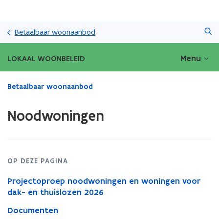
Overslaan
Zoeken
en
Betaalbaar woonaanbod
naar
de
Menu
LOKAAL WOONBELEID
inhoud
gaan
Gedaan
Betaalbaar woonaanbod
met
laden.
Noodwoningen
U
bevindt
zich
op:
Noodwoningen
OP DEZE PAGINA
Projectoproep noodwoningen en woningen voor
dak- en thuislozen 2026
Documenten