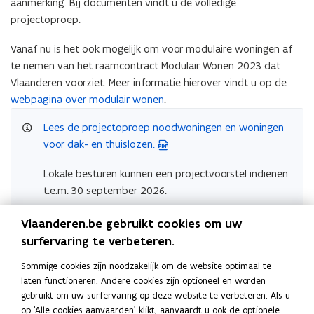
aanmerking. Bij documenten vindt u de volledige
projectoproep.
Vanaf nu is het ook mogelijk om voor modulaire woningen af
te nemen van het raamcontract Modulair Wonen 2023 dat
Vlaanderen voorziet. Meer informatie hierover vindt u op de
webpagina over modulair wonen
.
Lees de projectoproep noodwoningen en woningen
(
voor dak- en thuislozen.
P
D
Lokale besturen kunnen een projectvoorstel indienen
F
t.e.m. 30 september 2026.
b
e
Documenten
Vlaanderen.be gebruikt cookies om uw
s
surfervaring te verbeteren.
t
Projectoproep noodwoningen en woningen voor dak- en
(
a
Sommige cookies zijn noodzakelijk om de website optimaal te
thuislozen
P
n
laten functioneren. Andere cookies zijn optioneel en worden
D
Veel gestelde vragen noodwoningen
(
gebruikt om uw surfervaring op deze website te verbeteren. Als u
d
F
Meer informatie?
W
op 'Alle cookies aanvaarden' klikt, aanvaardt u ook de optionele
o