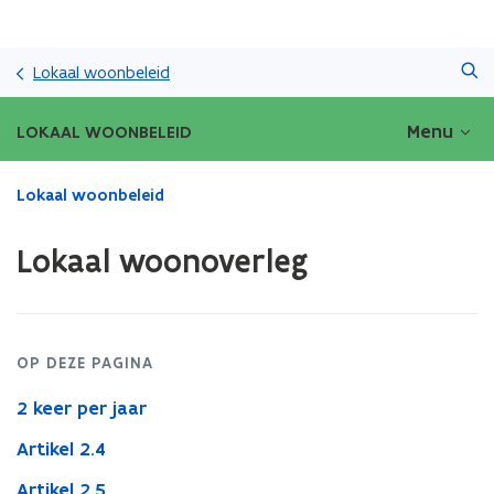
Overslaan
Zoeken
en
Lokaal woonbeleid
naar
de
Menu
LOKAAL WOONBELEID
inhoud
gaan
Gedaan
Lokaal woonbeleid
met
laden.
Lokaal woonoverleg
U
bevindt
zich
op:
Lokaal
OP DEZE PAGINA
woonoverleg
2 keer per jaar
Artikel 2.4
Artikel 2.5