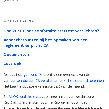
beperken
OP DEZE PAGINA
Hoe kunt u het conformiteitsattest verplichten?
Aandachtspunten bij het opmaken van een
reglement verplicht CA
Documenten
Lees ook
De kaart op
geopunt
toont u een overzicht van de
(
gemeenten die een CA verplichten en/of de duurtijd beperken
.
o
Het kaartje update elke eerste dag van de maand.
p
e
Zie
VLOK publieke data
voor meer info over beschikbare
n
geografische diensten voor hergebruik en download.
t