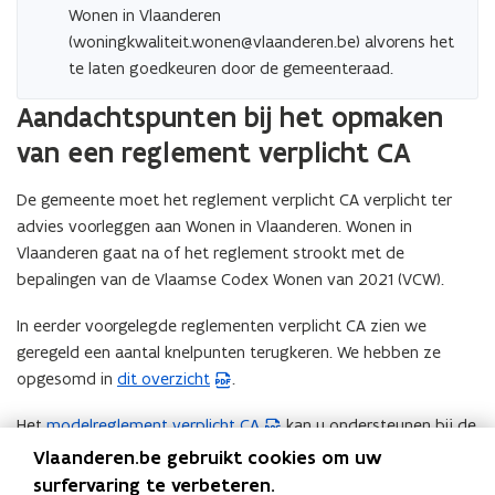
Wonen in Vlaanderen
(woningkwaliteit.wonen@vlaanderen.be) alvorens het
te laten goedkeuren door de gemeenteraad.
Aandachtspunten bij het opmaken
van een reglement verplicht CA
De gemeente moet het reglement verplicht CA verplicht ter
advies voorleggen aan Wonen in Vlaanderen. Wonen in
Vlaanderen gaat na of het reglement strookt met de
bepalingen van de Vlaamse Codex Wonen van 2021 (VCW).
In eerder voorgelegde reglementen verplicht CA zien we
geregeld een aantal knelpunten terugkeren. We hebben ze
opgesomd in
dit overzicht
.
(
P
Het
modelreglement verplicht CA
kan u ondersteunen bij de
(
D
opmaak van een gemeentelijk reglement verplicht
W
Vlaanderen.be gebruikt cookies om uw
F
conformiteitsattest. Naast een voorbeeld reglement met de
o
surfervaring te verbeteren.
b