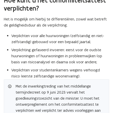
Hoe kunt u het conformiteitsattest
i
verplichten?
n
n
Het is mogelijk om hierbij te differentiëren, zowel wat betreft
i
de geldigheidsduur als de verplichting.
e
u
Verplichten voor alle huurwoningen (zelfstandig en niet-
w
zelfstandig) gebouwd voor een bepaald jaartal;
v
e
Verplichting gefaseerd invoeren: eerst voor de oudste
n
huurwoningen of huurwoningen in probleemwijken (op
s
basis van risicoanalyse) en daarna ook voor andere;
t
Verplichten voor studentenkamers wegens verhoogd
e
risico (eerste zelfstandige woonervaring).
r
)
Met de inwerkingtreding van het middellange
termijndecreet op 9 juni 2023 vervalt het
goedkeuringstoezicht van de minister. U moet het
ontwerpreglement om het conformiteitsattest te
verplichten wel verplicht ter advies voorleggen aan