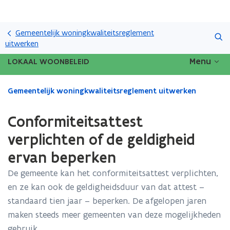
Overslaan
Zoeken
en
Gemeentelijk woningkwaliteitsreglement
naar
uitwerken
de
Menu
LOKAAL WOONBELEID
inhoud
gaan
Gedaan
Gemeentelijk woningkwaliteitsreglement uitwerken
met
laden.
Conformiteitsattest
U
bevindt
verplichten of de geldigheid
zich
ervan beperken
op:
Conformiteitsattest
De gemeente kan het conformiteitsattest verplichten,
verplichten
en ze kan ook de geldigheidsduur van dat attest –
of
de
standaard tien jaar – beperken. De afgelopen jaren
geldigheid
maken steeds meer gemeenten van deze mogelijkheden
ervan
gebruik.