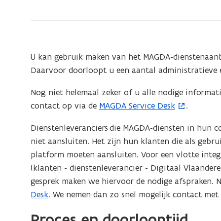
zich
op:
Aansluiten
op
U kan gebruik maken van het MAGDA-dienstenaanb
MAGDA
Daarvoor doorloopt u een aantal administratieve 
Nog niet helemaal zeker of u alle nodige informa
contact op via de
MAGDA Service Desk
.
(
o
Dienstenleveranciers die MAGDA-diensten in hun c
p
niet aansluiten. Het zijn hun klanten die als geb
e
platform moeten aansluiten. Voor een vlotte integr
n
(klanten - dienstenleverancier - Digitaal Vlaander
t
gesprek maken we hiervoor de nodige afspraken. 
i
Desk
. We nemen dan zo snel mogelijk contact met 
n
n
Proces en doorlooptijd