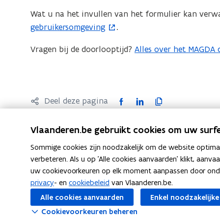
i
v
e
e
t
w
Wat u na het invullen van het formulier kan ver
n
e
n
u
i
v
gebruikersomgeving
.
n
n
t
w
n
e
i
s
i
Vragen bij de doorlooptijd?
v
Alles over het MAGDA 
(
n
n
e
t
n
e
o
i
s
u
e
n
n
p
e
t
w
r
i
s
e
u
e
v
)
F
L
K
Deel deze pagina
e
t
n
w
r
e
a
i
o
u
e
t
v
)
n
c
n
p
w
r
Vlaanderen.be gebruikt cookies om uw surfe
i
e
s
e
k
i
v
)
n
n
t
Sommige cookies zijn noodzakelijk om de website optimaal
b
e
e
e
n
s
verbeteren. Als u op 'Alle cookies aanvaarden' klikt, aanva
e
o
d
e
n
i
t
uw cookievoorkeuren op elk moment aanpassen door ondera
DIGITAAL VLAANDEREN
r
o
i
r
s
e
privacy
- en
cookiebeleid
van Vlaanderen.be.
e
)
Contact
k
n
l
t
u
r
Alle cookies aanvaarden
Enkel noodzakelijke
o
o
i
e
w
)
Cookievoorkeuren beheren
p
p
n