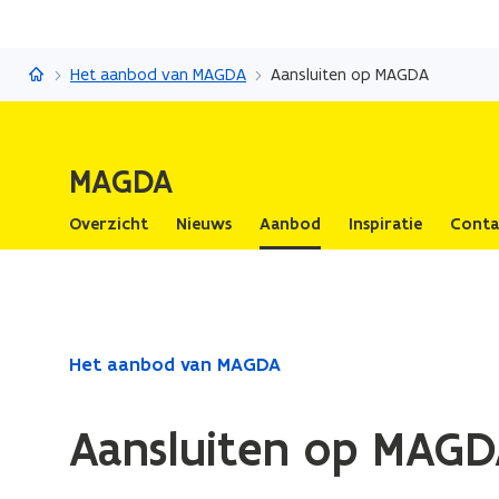
MAGDA
Het aanbod van MAGDA
Aansluiten op MAGDA
MAGDA
Overzicht
Nieuws
Aanbod
Inspiratie
Conta
Gedaan
Het aanbod van MAGDA
met
laden.
Aansluiten op MAG
U
bevindt