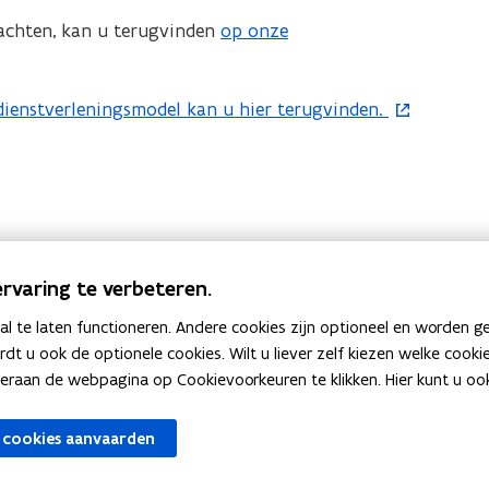
wachten, kan u terugvinden
op onze
(
o
p
dienstverleningsmodel kan u hier terugvinden.
e
n
t
i
n
n
rvaring te verbeteren.
i
e
 te laten functioneren. Andere cookies zijn optioneel en worden g
ardt u ook de optionele cookies. Wilt u liever zelf kiezen welke cook
u
an de webpagina op Cookievoorkeuren te klikken. Hier kunt u ook 
w
v
 cookies aanvaarden
e
n