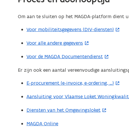
i
e
Om aan te sluiten op het MAGDA-platform dient u 
u
w
Voor mobiliteitsgegevens (DIV-diensten)
(
v
o
e
Voor alle andere gegevens
(
p
n
o
e
Voor de MAGDA Documentendienst
(
s
p
n
o
t
e
t
Er zijn ook een aantal vereenvoudige aansluitings
p
e
n
i
e
r
t
E-procurement (e-invoice, e-ordering, …)
(
n
n
)
i
o
n
t
Aansluiting voor Vlaamse Loket Woningkwalit
(
n
p
i
i
o
n
e
e
Diensten van het Omgevingsloket
(
n
p
i
n
u
o
n
e
e
t
w
MAGDA Online
p
i
n
u