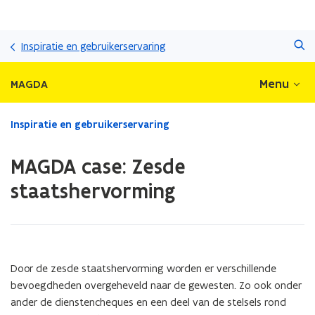
Overslaan
Zoeken
en
Inspiratie en gebruikerservaring
naar
de
Menu
MAGDA
inhoud
gaan
Gedaan
Inspiratie en gebruikerservaring
met
laden.
MAGDA case: Zesde
U
bevindt
staatshervorming
zich
op:
MAGDA
case:
Zesde
Door de zesde staatshervorming worden er verschillende
staatshervorming
bevoegdheden overgeheveld naar de gewesten. Zo ook onder
ander de dienstencheques en een deel van de stelsels rond