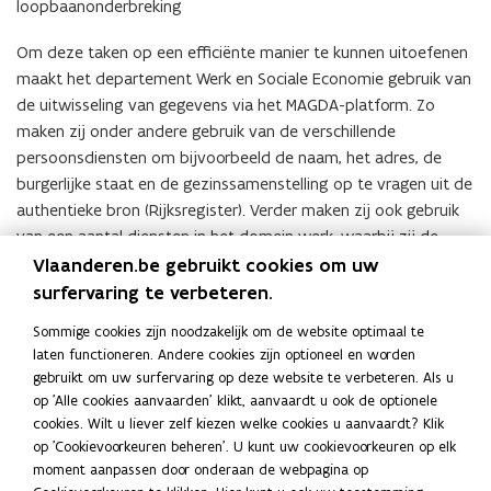
loopbaanonderbreking
Om deze taken op een efficiënte manier te kunnen uitoefenen
maakt het departement Werk en Sociale Economie gebruik van
de uitwisseling van gegevens via het MAGDA-platform. Zo
maken zij onder andere gebruik van de verschillende
persoonsdiensten om bijvoorbeeld de naam, het adres, de
burgerlijke staat en de gezinssamenstelling op te vragen uit de
authentieke bron (Rijksregister). Verder maken zij ook gebruik
van een aantal diensten in het domein werk, waarbij zij de
DMFA-gegevens van een werknemer of de contractuele relatie
Vlaanderen.be gebruikt cookies om uw
tussen werkgever en werknemer op een geautomatiseerde
surfervaring te verbeteren.
manier kunnen bekomen.
Sommige cookies zijn noodzakelijk om de website optimaal te
L
laten functioneren. Andere cookies zijn optioneel en worden
L
Lees meer
e
gebruikt om uw surfervaring op deze website te verbeteren. Als u
e
e
Vlaamse dienstencheques
op 'Alle cookies aanvaarden' klikt, aanvaardt u ook de optionele
e
s
cookies. Wilt u liever zelf kiezen welke cookies u aanvaardt? Klik
s
m
op 'Cookievoorkeuren beheren'. U kunt uw cookievoorkeuren op elk
m
e
moment aanpassen door onderaan de webpagina op
Deel deze pagina
e
e