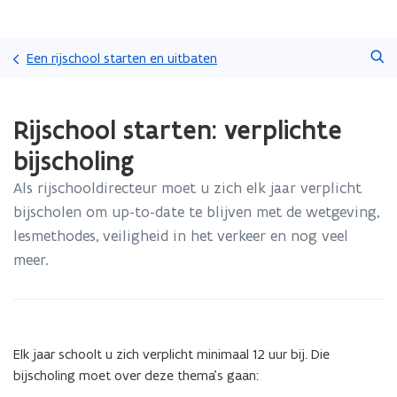
Overslaan
Zoeken
en
Een rijschool starten en uitbaten
naar
de
Gedaan
inhoud
Rijschool starten: verplichte
met
gaan
laden.
bijscholing
U
bevindt
Als rijschooldirecteur moet u zich elk jaar verplicht
zich
bijscholen om up-to-date te blijven met de wetgeving,
op:
Rijschool
lesmethodes, veiligheid in het verkeer en nog veel
starten:
meer.
verplichte
bijscholing
(Scroll
(Scroll
Elk jaar schoolt u zich verplicht minimaal 12 uur bij. Die
links)
rechts)
bijscholing moet over deze thema's gaan: