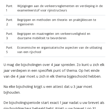
Punt
Wijzigingen aan de verkeersreglementen en verdieping in de
1
examenleerstof voor rijinstructeurs
Punt
Begrippen en methoden om theorie- en praktijklessen te
2
organiseren
Punt
Begrippen en maatregelen om verkeersveiligheid en
3
duurzame mobiliteit te bevorderen
Punt
Economische en organisatorische aspecten van de uitbating
5
van een rijschool
U mag die bijscholingen over 4 jaar spreiden. Zo kunt u zich elk
jaar verdiepen in een specifiek punt of thema. Op het einde
van die 4 jaar moet u zich in elk thema bijgeschoold hebben.
Na elke bijscholing krijgt u een attest dat u 3 jaar moet
bijhouden.
De bijscholingsperiode start exact 1 jaar nadat u uw brevet als
rijschooldirecteur behaald hebt. Krijgt u uw brevet I op 31