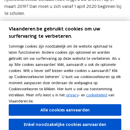
maart 2019? Dan moet u zich vanaf 1 april 2020 beginnen bij
te scholen.
Ook uw rijinstructeurs moeten elk jaar minstens 12 uur
Vlaanderen.be gebruikt cookies om uw
bijscholing volgen.
Bekijk hoe hun traject eruitziet
.
surfervaring te verbeteren.
Sommige cookies zijn noodzakelijk om de website optimaal te
Deel deze pagina
laten functioneren. Andere cookies zijn optioneel en worden
F
L
K
gebruikt om uw surfervaring op deze website te verbeteren. Als u
a
i
o
op 'Alle cookies aanvaarden' klikt, aanvaardt u ook de optionele
cookies. Wilt u liever zelf kiezen welke cookies u aanvaardt? Klik
c
n
p
Contact
op 'Cookievoorkeuren beheren'. U kunt uw cookievoorkeuren op elk
e
k
i
moment aanpassen door onderaan de webpagina op
b
e
e
Cookievoorkeuren te klikken. Hier kunt u ook uw toestemming
o
d
e
intrekken. Meer info leest u in het
privacy
- en
cookiebeleid
van
Vragen over een rijschool starten, de
o
i
r
Vlaanderen.be.
erkenningsaanvragen of over de opleiding voor
k
n
l
Alle cookies aanvaarden
rijinstructeurs kunt u stellen via het
Contactpunt
o
o
i
Departement Mobiliteit en Openbare Werken
.
p
p
n
Enkel noodzakelijke cookies aanvaarden
e
e
k