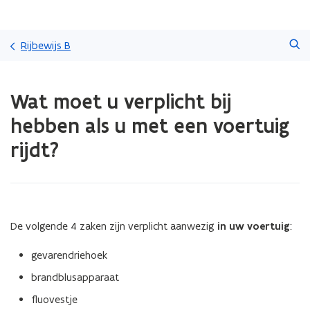
Overslaan
Zoeken
en
Rijbewijs B
naar
de
Gedaan
inhoud
Wat moet u verplicht bij
met
gaan
laden.
hebben als u met een voertuig
U
bevindt
rijdt?
zich
op:
Wat
moet
u
De volgende 4 zaken zijn verplicht aanwezig
in uw voertuig
:
verplicht
bij
gevarendriehoek
hebben
als
brandblusapparaat
u
met
fluovestje