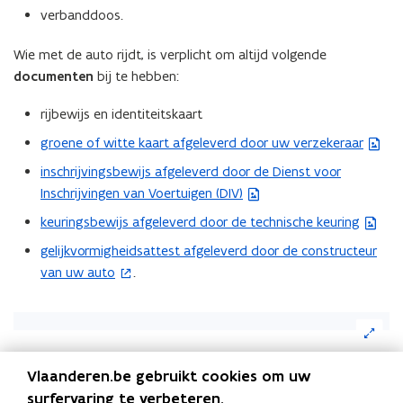
een
verbanddoos.
voertuig
rijdt?
Wie met de auto rijdt, is verplicht om altijd volgende
documenten
bij te hebben:
rijbewijs en identiteitskaart
groene of witte kaart afgeleverd door uw verzekeraar
(
a
inschrijvingsbewijs afgeleverd door de Dienst voor
(
f
Inschrijvingen van Voertuigen (DIV)
a
b
f
keuringsbewijs afgeleverd door de technische keuring
(
e
b
a
gelijkvormigheidsattest afgeleverd door de constructeur
e
(
e
f
van uw auto
.
l
o
e
b
d
p
l
e
i
e
(Klik
d
e
n
n
op
i
l
de
g
t
n
d
Vlaanderen.be gebruikt cookies om uw
Deel deze pagina
afbeelding
o
i
g
i
voor
surfervaring te verbeteren.
p
n