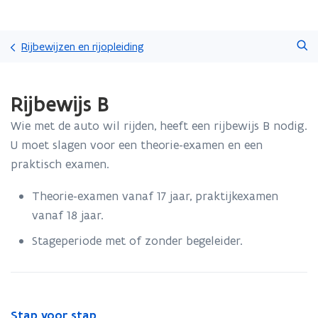
Overslaan
Zoeken
en
Rijbewijzen en rijopleiding
naar
de
Gedaan
inhoud
Rijbewijs B
met
gaan
laden.
Wie met de auto wil rijden, heeft een rijbewijs B nodig.
U
bevindt
U moet slagen voor een theorie-examen en een
zich
praktisch examen.
op:
Rijbewijs
Theorie-examen vanaf 17 jaar, praktijkexamen
B
vanaf 18 jaar.
Stageperiode met of zonder begeleider.
S
Stap voor stap
S