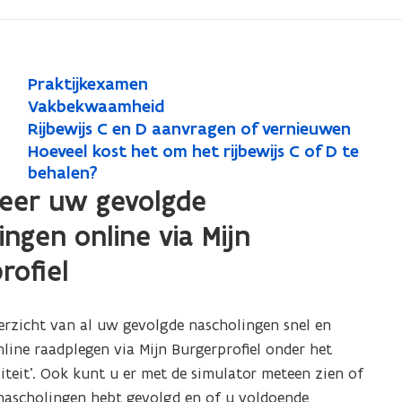
P
Praktijkexamen
P
r
V
Vakbekwaamheid
V
r
a
a
R
Rijbewijs C en D aanvragen of vernieuwen
R
a
a
k
k
i
H
Hoeveel kost het om het rijbewijs C of D te
H
i
k
k
t
b
j
o
behalen?
o
j
b
t
i
e
b
e
eer uw gevolgde
e
b
e
i
j
k
e
v
v
e
k
ingen online via Mijn
j
k
w
w
e
e
w
w
k
e
a
i
e
rofiel
e
i
x
a
a
j
e
l
a
l
m
j
s
k
a
x
m
h
C
k
o
s
erzicht van al uw gevolgde nascholingen snel en
m
a
e
e
e
s
o
C
line raadplegen via Mijn Burgerprofiel onder het
h
m
n
i
n
t
s
e
iteit’. Ook kunt u er met de simulator meteen zien of
e
e
d
D
h
t
n
 nascholingen hebt gevolgd en of u voldoende
i
n