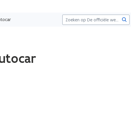
Zoe
utocar
autocar