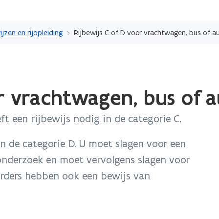
Overslaan
en
ijzen en rijopleiding
Rijbewijs C of D voor vrachtwagen, bus of a
naar
de
inhoud
gaan
or vrachtwagen, bus of 
t een rijbewijs nodig in de categorie C.
in de categorie D. U moet slagen voor een
onderzoek en moet vervolgens slagen voor
urders hebben ook een bewijs van