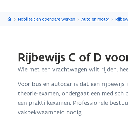
Vlaanderen.be
Mobiliteit en openbare werken
Auto en motor
Rijbew
Gedaan
Rijbewijs C of D vo
met
laden.
Wie met een vrachtwagen wilt rijden, heef
U
bevindt
Voor bus en autocar is dat een rijbewijs 
zich
op:
theorie-examen, ondergaat een medisch 
Rijbewijs
een praktijkexamen. Professionele bestu
C
vakbekwaamheid nodig.
of
D