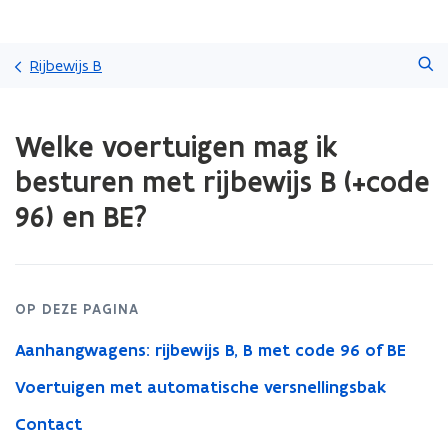
Overslaan
Zoeken
en
Rijbewijs B
naar
de
Gedaan
inhoud
Welke voertuigen mag ik
met
gaan
laden.
besturen met rijbewijs B (+code
U
bevindt
96) en BE?
zich
op:
Welke
voertuigen
mag
OP DEZE PAGINA
ik
besturen
Aanhangwagens: rijbewijs B, B met code 96 of BE
met
Voertuigen met automatische versnellingsbak
rijbewijs
B
Contact
(+code