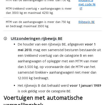
MTM van de aanhangwagen is meer dan 750 kg.
Rijbewijs B
o
met code 96
p
MTM trekkend voertuig + aanhangwagen is meer
e
dan 3500 kg en maximaal 4250 kg.
n
t
MTM van de aanhangwagen is meer dan 750 kg
Rijbewijs BE
i
en bedraagt maximaal 3500 kg.
n
n
Uitzonderingen rijbewijs BE
i
e
De houder van een rijbewijs BE, afgegeven
voor 1
u
mei 2013
, mag een samenstel besturen bestaande uit
w
v
een trekkend voertuig van de categorie B en een
e
aanhangwagen of oplegger met een MTM van meer
n
dan 3.500 kg, op voorwaarde dat de MTM van het
s
t
samenstel (trekker+ aanhangwagen) niet meer dan
e
12.000 kg bedraagt.
r
)
Het rijbewijs B dat behaald werd
voor 1 januari 1989
is ook geldig voor de categorie BE.
Voertuigen met automatische