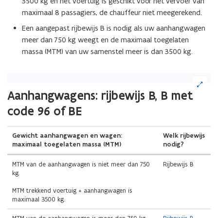
3500 kg en het voertuig is geschikt voor het vervoer van
maximaal 8 passagiers, de chauffeur niet meegerekend.
Een aangepast rijbewijs B is nodig als uw aanhangwagen
meer dan 750 kg weegt en de maximaal toegelaten
massa (MTM) van uw samenstel meer is dan 3500 kg.
(Klik
op
(Scroll
(Scroll
Aanhangwagens: rijbewijs B, B met
de
links)
rechts)
code 96 of BE
afbeelding
voor
een
Gewicht aanhangwagen en wagen:
Welk rijbewijs
vergrote
maximaal toegelaten massa (MTM)
nodig?
weergave)
MTM van de aanhangwagen is niet meer dan 750
Rijbewijs B
kg.
MTM trekkend voertuig + aanhangwagen is
maximaal 3500 kg.
(