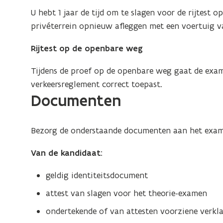
e
e
U hebt 1 jaar de tijd om te slagen voor de rijtest
n
r
privéterrein opnieuw afleggen met een voertuig va
s
)
t
Rijtest op de openbare weg
e
r
Tijdens de proef op de openbare weg gaat de exam
)
verkeersreglement correct toepast.
Documenten
Bezorg de onderstaande documenten aan het exam
Van de kandidaat:
geldig identiteitsdocument
attest van slagen voor het theorie-examen
ondertekende of van attesten voorziene verkl