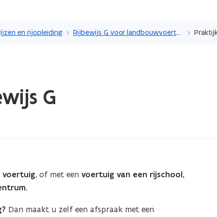
Overslaan
en
ijzen en rijopleiding
Rijbewijs G voor landbouwvoertuigen
Prakti
naar
de
inhoud
gaan
ewijs G
 voertuig
, of met een
voertuig van een rijschool,
entrum
.
g?
Dan maakt u zelf een afspraak met een