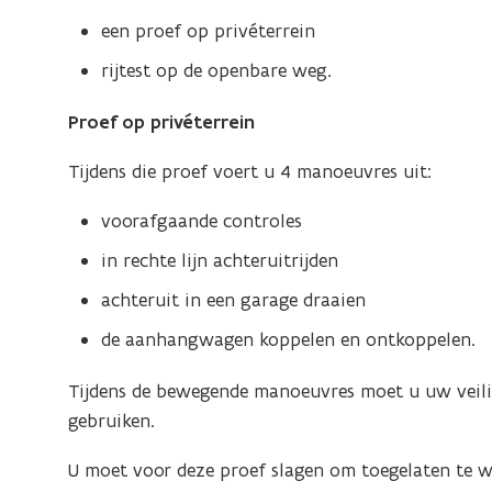
o
a
een proef op privéterrein
p
n
rijtest op de openbare weg.
e
d
n
o
Proef op privéterrein
t
p
i
e
Tijdens die proef voert u 4 manoeuvres uit:
n
n
n
voorafgaande controles
t
i
i
in rechte lijn achteruitrijden
e
n
achteruit in een garage draaien
u
n
w
de aanhangwagen koppelen en ontkoppelen.
i
v
e
Tijdens de bewegende manoeuvres moet u uw veili
e
u
gebruiken.
n
w
s
v
U moet voor deze proef slagen om toegelaten te 
t