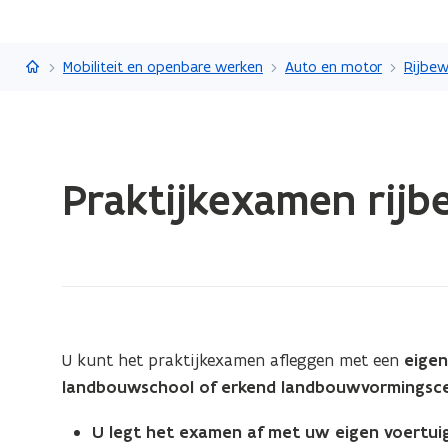
Vlaanderen.be
Mobiliteit en openbare werken
Auto en motor
Rijbew
Gedaan
Praktijkexamen rijb
met
laden.
U
bevindt
zich
op:
Praktijkexamen
U kunt het praktijkexamen afleggen met een
eigen
rijbewijs
landbouwschool of erkend landbouwvormingsc
G
U legt het examen af met uw eigen voertui