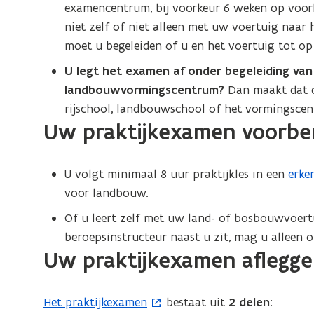
examencentrum, bij voorkeur 6 weken op voorh
niet zelf of niet alleen met uw voertuig naar
moet u begeleiden of u en het voertuig tot o
U legt het examen af onder begeleiding van
landbouwvormingscentrum?
Dan maakt dat c
rijschool, landbouwschool of het vormingscen
Uw praktijkexamen voorbe
U volgt minimaal 8 uur praktijkles in een
erke
(
voor landbouw.
P
D
Of u leert zelf met uw land- of bosbouwvoertu
F
beroepsinstructeur naast u zit, mag u alleen o
b
Uw praktijkexamen aflegg
e
s
Het praktijkexamen
bestaat uit
2 delen:
(
t