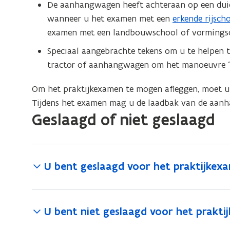
De aanhangwagen heeft achteraan op een duideli
wanneer u het examen met een
erkende rijsch
(
examen met een landbouwschool of vormingsc
P
D
Speciaal aangebrachte tekens om u te helpen
F
tractor of aanhangwagen om het manoeuvre ‘kop
b
e
Om het praktijkexamen te mogen afleggen, moet 
s
Tijdens het examen mag u de laadbak van de aanh
Geslaagd of niet geslaagd
t
a
n
d
U bent geslaagd voor het praktijkex
o
p
e
U bent niet geslaagd voor het prakt
n
t