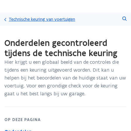
Overslaan
Zoeken
en
Technische keuring van voertuigen
naar
de
Gedaan
inhoud
Onderdelen gecontroleerd
met
gaan
laden.
tijdens de technische keuring
U
bevindt
Hier krijgt u een globaal beeld van de controles die
zich
tijdens een keuring uitgevoerd worden. Dit kan u
op:
Onderdelen
helpen bij het beoordelen van de huidige staat van uw
gecontroleerd
voertuig. Voor een grondige check voor de keuring
tijdens
gaat u het best langs bij uw garage.
de
technische
keuring
OP DEZE PAGINA