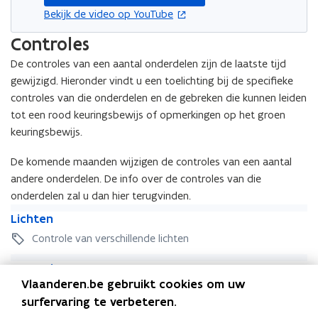
opent in nieuw venster
Bekijk de video op YouTube
Controles
De controles van een aantal onderdelen zijn de laatste tijd
gewijzigd. Hieronder vindt u een toelichting bij de specifieke
controles van die onderdelen en de gebreken die kunnen leiden
tot een rood keuringsbewijs of opmerkingen op het groen
keuringsbewijs.
De komende maanden wijzigen de controles van een aantal
andere onderdelen. De info over de controles van die
onderdelen zal u dan hier terugvinden.
L
L
Lichten
i
i
Controle van verschillende lichten
c
c
h
V
h
V
Voorruit
t
o
t
o
Vlaanderen.be gebruikt cookies om uw
e
Strengere controle sinds december 2018
o
e
o
n
surfervaring te verbeteren.
r
n
r
Binnen schoonmaakgebied van de ruitenwissers