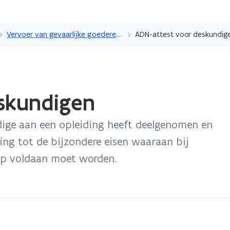
Overslaan
en
Vervoer van gevaarlijke goederen over de binnenwateren (ADN)
ADN-attest voor deskundig
naar
de
inhoud
gaan
skundigen
ige aan een opleiding heeft deelgenomen en
ing tot de bijzondere eisen waaraan bij
hip voldaan moet worden.