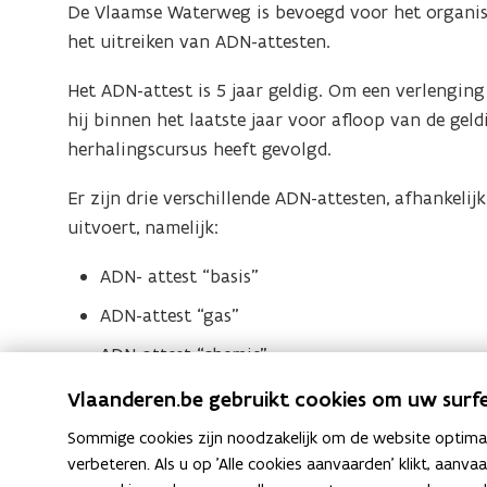
De Vlaamse Waterweg is bevoegd voor het organi
het uitreiken van ADN-attesten.
Het ADN-attest is 5 jaar geldig. Om een verlenging
hij binnen het laatste jaar voor afloop van de gel
herhalingscursus heeft gevolgd.
Er zijn drie verschillende ADN-attesten, afhanke
uitvoert, namelijk:
ADN- attest “basis”
ADN-attest “gas”
ADN-attest “chemie”
Meer info
Vlaanderen.be gebruikt cookies om uw surfe
A
ADN-attest (basis/gas/chemie) (VisuRI
A
o
Sommige cookies zijn noodzakelijk om de website optimaal
D
D
p
verbeteren. Als u op 'Alle cookies aanvaarden' klikt, aanva
N
N
e