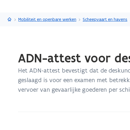
Vlaanderen.be
Mobiliteit en openbare werken
Scheepvaart en havens
Gedaan
ADN-attest voor de
met
laden.
Het ADN-attest bevestigt dat de deskund
U
bevindt
geslaagd is voor een examen met betrekk
zich
vervoer van gevaarlijke goederen per sc
op:
ADN-
attest
voor
deskundigen