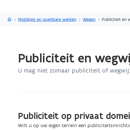
Vlaanderen.be
Mobiliteit en openbare werken
Wegen
Publiciteit e
Gedaan
Publiciteit en wegw
met
laden.
U mag niet zomaar publiciteit of wegwij
U
bevindt
zich
op:
Publiciteit
en
Publiciteit op privaat dome
wegwijzers
langs
Wilt u op uw eigen terrein een publiciteitsinrich