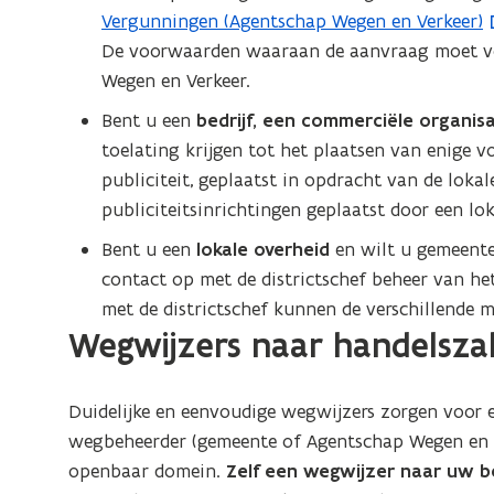
i
Vergunningen (Agentschap Wegen en Verkeer)
b
t
c
De voorwaarden waaraan de aanvraag moet vo
l
e
i
Wegen en Verkeer.
i
r
t
c
Bent u een
bedrijf, een commerciële organisat
e
i
toelating krijgen tot het plaatsen van enige 
i
t
t
publiciteit, geplaatst in opdracht van de loka
e
s
publiciteitsinrichtingen geplaatst door een lo
i
v
Bent u een
lokale overheid
en wilt u gemeente
e
t
contact op met de districtschef beheer van h
r
s
met de districtschef kunnen de verschillende 
o
v
Wegwijzers naar handelszak
r
e
d
r
e
o
Duidelijke en eenvoudige wegwijzers zorgen voor e
n
r
wegbeheerder (gemeente of Agentschap Wegen en Ve
i
d
n
openbaar domein.
Zelf een wegwijzer naar uw be