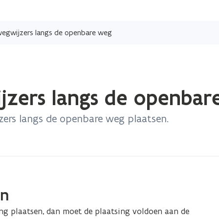
Overslaan
en
n wegwijzers langs de openbare weg
naar
de
inhoud
gaan
ijzers langs de openba
zers langs de openbare weg plaatsen.
in
ting plaatsen, dan moet de plaatsing voldoen aan de