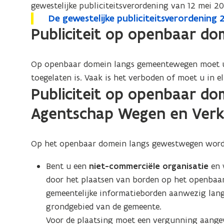
de
gewestelijke publiciteitsverordening van 12 mei 20
D
De gewestelijke publiciteitsverordenin
openbare
D
o
e
Publiciteit op openbaar d
weg
e
p
g
g
e
e
e
n
Op openbaar domein langs gemeentewegen moet
w
w
t
e
toegelaten is. Vaak is het verboden of moet u in 
e
i
s
Publiciteit op openbaar do
s
n
t
Agentschap Wegen en Verk
t
n
e
l
e
i
i
l
e
Op het openbaar domein langs gewestwegen wordt s
j
i
u
k
Bent u een
niet-commerciële organisatie
en 
j
w
e
door het plaatsen van borden op het openbaar
k
v
p
gemeentelijke informatieborden aanwezig lan
e
e
u
grondgebied van de gemeente.
p
n
b
Voor de plaatsing moet een vergunning aang
u
s
l