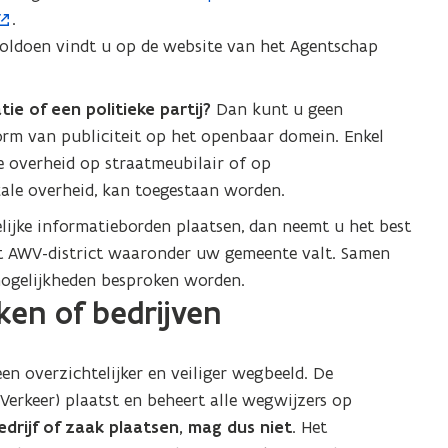
.
o
ldoen vindt u op de website van het Agentschap
p
e
n
ie of een politieke partij?
Dan kunt u geen
t
vorm van publiciteit op het openbaar domein. Enkel
i
le overheid op straatmeubilair of op
n
kale overheid, kan toegestaan worden.
n
lijke informatieborden plaatsen, dan neemt u het best
i
et AWV-district waaronder uw gemeente valt. Samen
e
mogelijkheden besproken worden.
u
en of bedrijven
w
v
e
en overzichtelijker en veiliger wegbeeld. De
n
rkeer) plaatst en beheert alle wegwijzers op
s
drijf of zaak plaatsen, mag dus niet
. Het