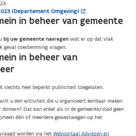
23.
g 2023 (Departement Omgeving)
omein in beheer van gemeente
 u
bij uw gemeente navragen
wat er op dat vlak
elk geval toestemming vragen.
mein in beheer van
eer
lechts heel beperkt publiciteit toegelaten.
wilt u een activiteit die u organiseert kenbaar maken
 domein? Dat kan enkel als in de gemeente/stad geen
gsheen één of meerdere gewestwegen op het
evraagd worden via het
Webportaal Adviezen en
(