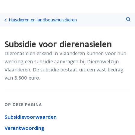
Overslaan
Zoeken
en
Huisdieren en landbouwhuisdieren
naar
de
Gedaan
inhoud
Subsidie voor dierenasielen
met
gaan
laden.
Dierenasielen erkend in Vlaanderen kunnen voor hun
U
bevindt
werking een subsidie aanvragen bij Dierenwelzijn
zich
Vlaanderen. De subsidie bestaat uit een vast bedrag
op:
van 3.500 euro.
Subsidie
voor
dierenasielen
OP DEZE PAGINA
Subsidievoorwaarden
Verantwoording