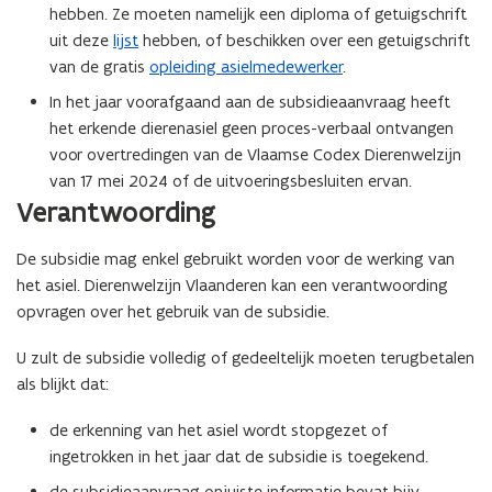
e
hebben. Ze moeten namelijk een diploma of getuigschrift
n
uit deze​​​​​​
lijst
hebben, of beschikken over een getuigschrift
t
van de gratis
opleiding asielmedewerker
.
i
In het jaar voorafgaand aan de subsidieaanvraag heeft
n
het erkende dierenasiel geen proces-verbaal ontvangen
n
voor overtredingen van de Vlaamse Codex Dierenwelzijn
i
van 17 mei 2024 of de uitvoeringsbesluiten ervan.
e
Verantwoording
u
w
De subsidie mag enkel gebruikt worden voor de werking van
v
het asiel. Dierenwelzijn Vlaanderen kan een verantwoording
e
opvragen over het gebruik van de subsidie.
n
s
U zult de subsidie volledig of gedeeltelijk moeten terugbetalen
t
als blijkt dat:
e
r
de erkenning van het asiel wordt stopgezet of
)
ingetrokken in het jaar dat de subsidie is toegekend.
de subsidieaanvraag onjuiste informatie bevat bijv.