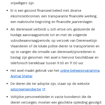
vrijwilligers zijn.
Er is een gezond financieel beleid met diverse
inkomstenbronnen, een transparante financiële werking,
een realistische begroting en financiële jaarverslagen.
Als dierenasiel verbindt u zich ertoe om, gedurende de
huidige aanvraagperiode tot en met de volgende
subsidieaanvraagperiode, op verzoek van Dierenwelzijn
Vlaanderen of de lokale politie dieren te transporteren en
op te vangen die omwille van dierenwelzijnsredenen in
beslag zijn genomen. Het asiel is hiervoor beschikbaar en
telefonisch bereikbaar tussen 9.00 en 17.00 uur.
Het asiel maakt gebruik van het
online beheerprogramma
Animal Shelter
De dieren die ter adoptie zijn, staan op de website
adopteereendier.be
.
(
o
Voltijdse personeelsleden in vaste loondienst die de
p
dieren verzorgen, moeten een geschikte opleiding gevolgd