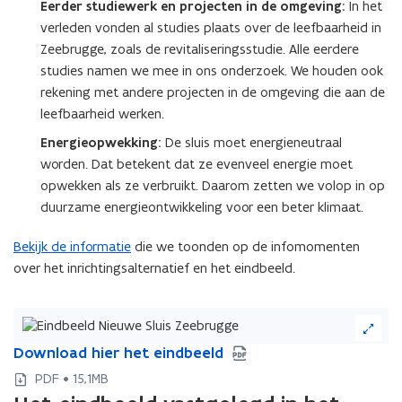
Eerder studiewerk en projecten in de omgeving:
In het
verleden vonden al studies plaats over de leefbaarheid in
Zeebrugge, zoals de revitaliseringsstudie. Alle eerdere
studies namen we mee in ons onderzoek. We houden ook
rekening met andere projecten in de omgeving die aan de
leefbaarheid werken.
Energieopwekking:
De sluis moet energieneutraal
worden. Dat betekent dat ze evenveel energie moet
opwekken als ze verbruikt. Daarom zetten we volop in op
duurzame energieontwikkeling voor een beter klimaat.
Bekijk de informatie
die we toonden op de infomomenten
over het inrichtingsalternatief en het eindbeeld.
(Klik
op
D
Download hier het eindbeeld
D
de
o
o
afbeelding
PDF • 15,1MB
w
w
voor