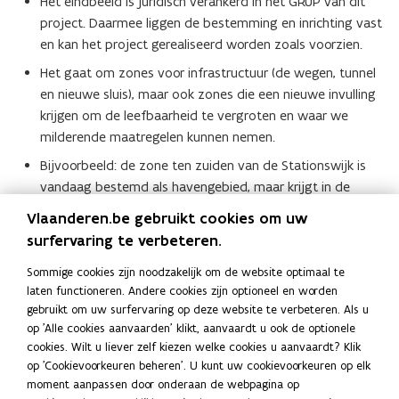
Het eindbeeld is juridisch verankerd in het GRUP van dit
project. Daarmee liggen de bestemming en inrichting vast
en kan het project gerealiseerd worden zoals voorzien.
Het gaat om zones voor infrastructuur (de wegen, tunnel
en nieuwe sluis), maar ook zones die een nieuwe invulling
krijgen om de leefbaarheid te vergroten en waar we
milderende maatregelen kunnen nemen.
Bijvoorbeeld: de zone ten zuiden van de Stationswijk is
vandaag bestemd als havengebied, maar krijgt in de
toekomst deels een nieuwe bestemming als parkzone. In
Vlaanderen.be gebruikt cookies om uw
die zone zullen geen havenactiviteiten meer plaatsvinden,
surfervaring te verbeteren.
zodat er meer evenwicht ontstaat tussen haven en dorp.
Sommige cookies zijn noodzakelijk om de website optimaal te
Bekijk de informatie
die we toonden op de infomomenten
laten functioneren. Andere cookies zijn optioneel en worden
gebruikt om uw surfervaring op deze website te verbeteren. Als u
over het GRUP.
op 'Alle cookies aanvaarden' klikt, aanvaardt u ook de optionele
cookies. Wilt u liever zelf kiezen welke cookies u aanvaardt? Klik
Deel deze pagina
op 'Cookievoorkeuren beheren'. U kunt uw cookievoorkeuren op elk
moment aanpassen door onderaan de webpagina op
F
L
K