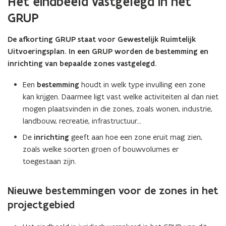
Het eindbeeld vastgelegd in het
n
n
een
l
GRUP
l
vergrote
o
o
weergave)
a
a
De afkorting GRUP staat voor Gewestelijk Ruimtelijk
d
d
Uitvoeringsplan. In een GRUP worden de bestemming en
h
h
inrichting van bepaalde zones vastgelegd.
i
i
e
e
Een
bestemming
houdt in welk type invulling een zone
r
r
kan krijgen. Daarmee ligt vast welke activiteiten al dan niet
h
h
mogen plaatsvinden in die zones, zoals wonen, industrie,
e
e
t
t
landbouw, recreatie, infrastructuur…
e
e
De
inrichting
geeft aan hoe een zone eruit mag zien,
i
i
zoals welke soorten groen of bouwvolumes er
n
n
toegestaan zijn.
d
d
b
b
e
e
Nieuwe bestemmingen voor de zones in het
e
e
projectgebied
l
l
d
d