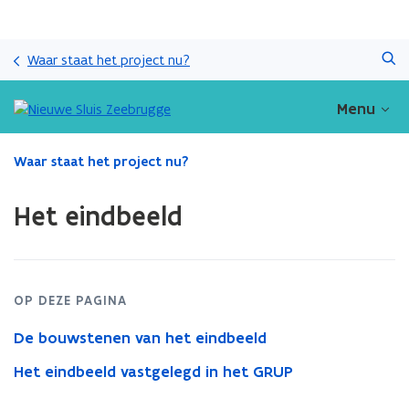
Overslaan
Zoeken
en
Waar staat het project nu?
naar
de
Menu
inhoud
gaan
Gedaan
Waar staat het project nu?
met
laden.
Het eindbeeld
U
bevindt
zich
op:
Het
OP DEZE PAGINA
eindbeeld
De bouwstenen van het eindbeeld
Het eindbeeld vastgelegd in het GRUP