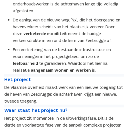
onderhoudswerken is de achterhaven lange tijd volledig
afgesloten.
De aanleg van de nieuwe weg ‘Nx’, die het doorgaand en
havenverkeer scheidt van het plaatselijk verkeer. Door
deze
verbeterde mobiliteit
neemt de huidige
verkeersdrukte in en rond de kern van Zeebrugge af.​
Een verbetering van de bestaande infrastructuur en
voorzieningen in het projectgebied, om zo de
leefbaarheid
te garanderen. Waardoor het hier na
realisatie
aangenaam wonen en werken
is.
H
H
Het project
e
e
De Vlaamse overheid maakt werk van een nieuwe toegang tot
t
t
de haven van Zeebrugge: de achterhaven krijgt een nieuwe,
p
p
r
tweede toegang.
r
o
W
o
W
Waar staat het project nu?
j
a
j
a
Het project zit momenteel in de uitwerkingsfase. Dit is de
e
a
e
a
c
derde en voorlaatste fase van de aanpak complexe projecten
r
c