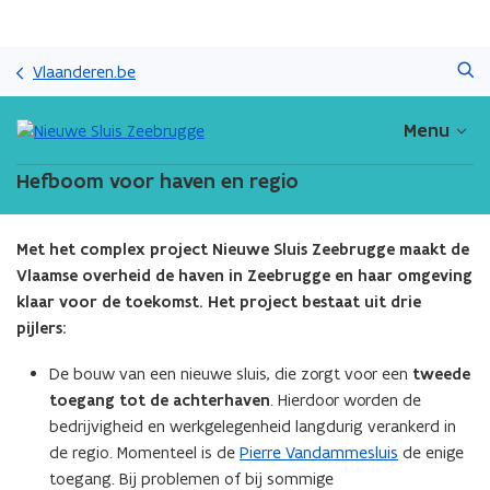
Overslaan
Zoeken
en
Vlaanderen.be
naar
de
Menu
inhoud
gaan
Hefboom voor haven en regio
Met het complex project Nieuwe Sluis Zeebrugge maakt de
Vlaamse overheid de haven in Zeebrugge en haar omgeving
klaar voor de toekomst. Het project bestaat uit drie
pijlers:​
De bouw van een nieuwe sluis, die zorgt voor een
tweede
toegang tot de achterhaven
. Hierdoor worden de
bedrijvigheid en werkgelegenheid langdurig verankerd in
de regio.​ Momenteel is de
Pierre Vandammesluis
de enige
toegang. Bij problemen of bij sommige