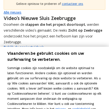
t
t
Gelieve opnieuw te proberen of
contacteer ons
t
i
i
i
e
Alle nieuws
e
t
Video's Nieuwe Sluis Zeebrugge
n
t
r
u
r
Doorheen de
stappen die het project doorloopt
,
werden
a
w
a
verschillende video’s gemaakt. De reeks
Zicht op Zeebrugge
j
j
e
onderzoekt hoe het project een hefboom kan zijn voor
e
e
-
Zeebrugge.
c
c
m
B
Bekijk de projectvideo's
B
t
t
e
Blijf op de hoogte!
e
a
Vlaanderen.be gebruikt cookies om uw
k
k
i
surfervaring te verbeteren.
i
i
Ontvang jij graag het laatste nieuws over het project in jouw
l
j
j
Sommige cookies zijn noodzakelijk om de website optimaal te
mailbox? Schrijf je dan in voor de digitale nieuwsbrief
k
a
k
laten functioneren. Andere cookies zijn optioneel en worden
d
p
Schrijf je in
d
gebruikt om uw surfervaring op deze website te verbeteren. Als u
e
p
e
op 'Alle cookies aanvaarden' klikt, aanvaardt u ook de optionele
p
l
p
r
cookies. Wilt u liever zelf kiezen welke cookies u aanvaardt? Klik
Deel deze pagina
o
r
i
op 'Cookievoorkeuren beheren'. U kunt uw cookievoorkeuren op elk
j
o
moment aanpassen door onderaan de webpagina op
c
F
L
K
e
j
Cookievoorkeuren te klikken. Hier kunt u ook uw toestemming
a
a
i
o
c
e
intrekken. Meer info leest u in het
privacy
- en
cookiebeleid
van