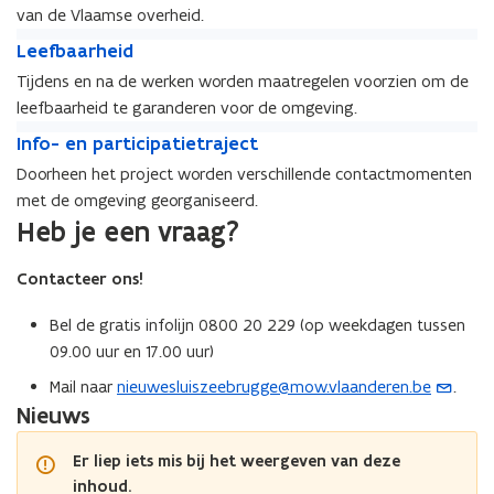
r
t
s
van de Vlaamse overheid.
t
s
t
L
t
L
Leefbaarheid
a
e
a
e
Tijdens en na de werken worden maatregelen voorzien om de
a
e
a
e
t
leefbaarheid te garanderen voor de omgeving.
f
t
f
h
b
I
h
b
I
Info- en participatietraject
e
a
n
e
a
n
Doorheen het project worden verschillende contactmomenten
t
a
f
t
a
f
p
met de omgeving georganiseerd.
r
o
p
r
o
r
h
-
Heb je een vraag?
r
h
-
o
e
e
o
e
e
j
i
n
j
Contacteer ons!
i
n
e
d
p
e
d
p
c
a
c
Bel de gratis infolijn 0800 20 229 (op weekdagen tussen
a
t
r
t
r
09.00 uur en 17.00 uur)
n
t
n
t
u
i
Mail naar
nieuwesluiszeebrugge@mow.vlaanderen.be
.
(
u
i
?
c
Nieuws
o
?
c
i
p
i
p
Er liep iets mis bij het weergeven van deze
p
e
a
inhoud.
a
n