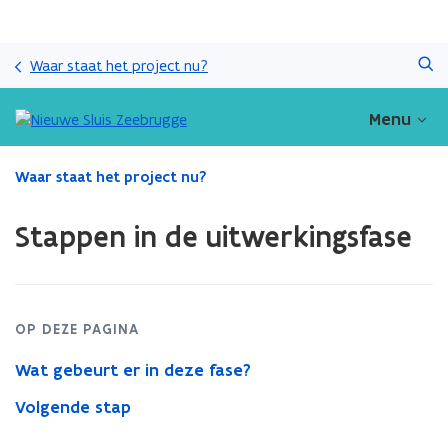
Overslaan
Zoeken
en
Waar staat het project nu?
naar
de
Menu
inhoud
gaan
Gedaan
Waar staat het project nu?
met
laden.
Stappen in de uitwerkingsfase
U
bevindt
zich
op:
Stappen
OP DEZE PAGINA
in
de
Wat gebeurt er in deze fase?
uitwerkingsfase
Volgende stap