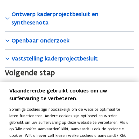
Ontwerp kaderprojectbesluit en
synthesenota
Openbaar onderzoek
Vaststelling kaderprojectbesluit
Volgende stap
Met de
definitieve goedkeuring
van het
kaderprojectbeslui
t
Vlaanderen.be gebruikt cookies om uw
kan het projectteam het ontwerp verder afwerken tot op
surfervaring te verbeteren.
vergunningsniveau.
Tijdens het verdere
besluitvormingsproces zal er ook weer een
openbaar
Sommige cookies zijn noodzakelijk om de website optimaal te
onderzoek
gehouden worden. Het volgende projectbesluit
laten functioneren. Andere cookies zijn optioneel en worden
gebruikt om uw surfervaring op deze website te verbeteren. Als u
vormt het startschot voor de uitvoeringsfase.
op 'Alle cookies aanvaarden' klikt, aanvaardt u ook de optionele
cookies. Wilt u liever zelf kiezen welke cookies u aanvaardt? Klik